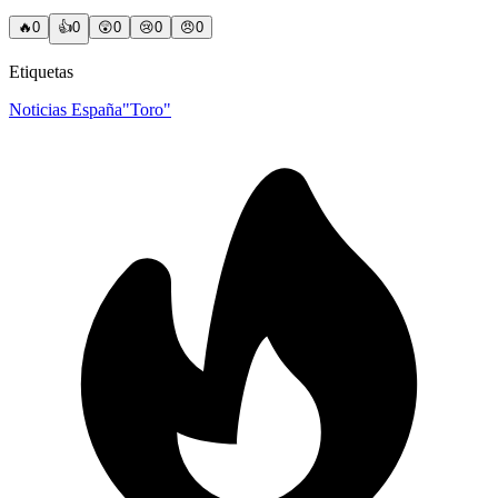
🔥
0
👍
0
😲
0
😢
0
😠
0
Etiquetas
Noticias España
"Toro"