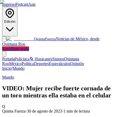
Impreso
Podcast
App
Edición
Noticias de México, desde
Quinta
Fuerza
Quintana Roo
Suscríbete gratis
Portada
Policiaca
🌀 Huracanes
Sismos
Quintana
Roo
México
Política
Deportes
Espectáculos
Opinión
Inicio
/
Mundo
Mundo
VIDEO: Mujer recibe fuerte cornada de
un toro mientras ella estaba en el celular
Q
Quinta Fuerza
·
30 de agosto de 2023
·
1
min de lectura