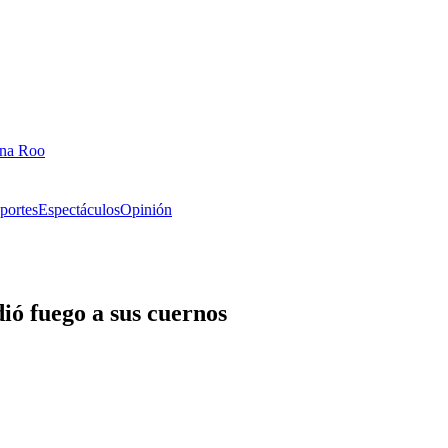
ana Roo
portes
Espectáculos
Opinión
ió fuego a sus cuernos