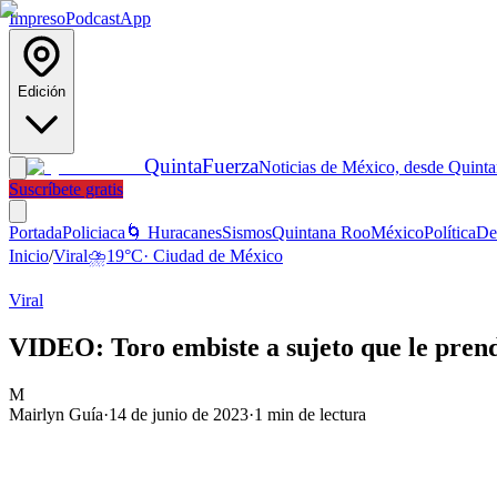
Impreso
Podcast
App
Edición
Quinta
Fuerza
Noticias de México, desde Quint
Suscríbete gratis
Portada
Policiaca
🌀 Huracanes
Sismos
Quintana Roo
México
Política
De
Inicio
/
Viral
⛈️
19
°C
·
Ciudad de México
Viral
VIDEO: Toro embiste a sujeto que le prend
M
Mairlyn Guía
·
14 de junio de 2023
·
1
min de lectura