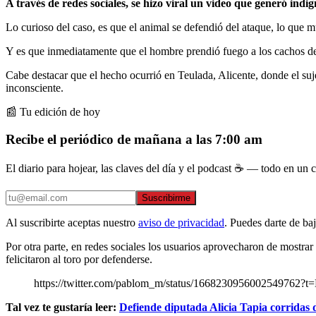
A través de redes sociales, se hizo viral un video que generó ind
Lo curioso del caso, es que el animal se defendió del ataque, lo que 
Y es que inmediatamente que el hombre prendió fuego a los cachos del 
Cabe destacar que el hecho ocurrió en Teulada, Alicente, donde el su
inconsciente.
📰 Tu edición de hoy
Recibe el periódico de mañana a las 7:00 am
El diario para hojear, las claves del día y el podcast ☕ — todo en un co
Suscribirme
Al suscribirte aceptas nuestro
aviso de privacidad
. Puedes darte de ba
Por otra parte, en redes sociales los usuarios aprovecharon de mostrar
felicitaron al toro por defenderse.
https://twitter.com/pablom_m/status/16682309560025497
Tal vez te gustaría leer:
Defiende diputada Alicia Tapia corridas 