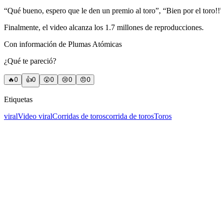
“Qué bueno, espero que le den un premio al toro”, “Bien por el toro!!”
Finalmente, el video alcanza los 1.7 millones de reproducciones.
Con información de Plumas Atómicas
¿Qué te pareció?
🔥
0
👍
0
😲
0
😢
0
😠
0
Etiquetas
viral
Video viral
Corridas de toros
corrida de toros
Toros