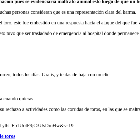
ignación pues se evidenciaría maltrato animal esto luego de que un 
muchas personas consideran que es una representación clara del karma.
toro, este fue embestido en una respuesta hacia el ataque del que fue 
jeto tuvo que ser trasladado de emergencia al hospital donde permanece
rreo, todos los días. Gratis, y te das de baja con un clic.
ja cuando quieras.
 su rechazo a actividades como las corridas de toros, en las que se maltr
62?t=Lyt6TFp1UotF9jC3UsDmHw&s=19
de toros