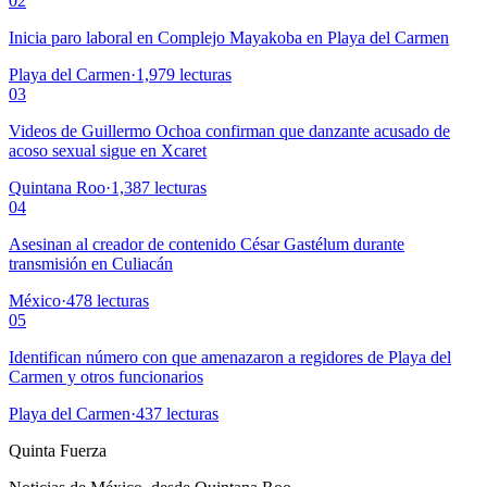
02
Inicia paro laboral en Complejo Mayakoba en Playa del Carmen
Playa del Carmen
·
1,979
lecturas
03
Videos de Guillermo Ochoa confirman que danzante acusado de
acoso sexual sigue en Xcaret
Quintana Roo
·
1,387
lecturas
04
Asesinan al creador de contenido César Gastélum durante
transmisión en Culiacán
México
·
478
lecturas
05
Identifican número con que amenazaron a regidores de Playa del
Carmen y otros funcionarios
Playa del Carmen
·
437
lecturas
Quinta Fuerza