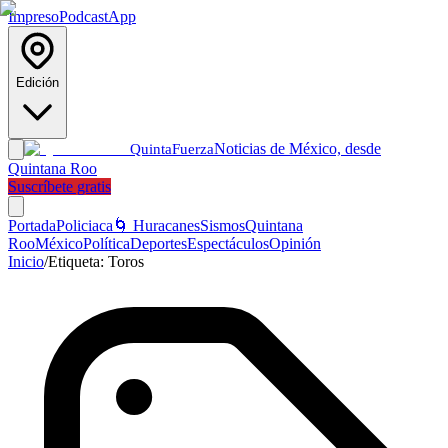
Impreso
Podcast
App
Edición
Noticias de México, desde
Quinta
Fuerza
Quintana Roo
Suscríbete gratis
Portada
Policiaca
🌀 Huracanes
Sismos
Quintana
Roo
México
Política
Deportes
Espectáculos
Opinión
Inicio
/
Etiqueta:
Toros