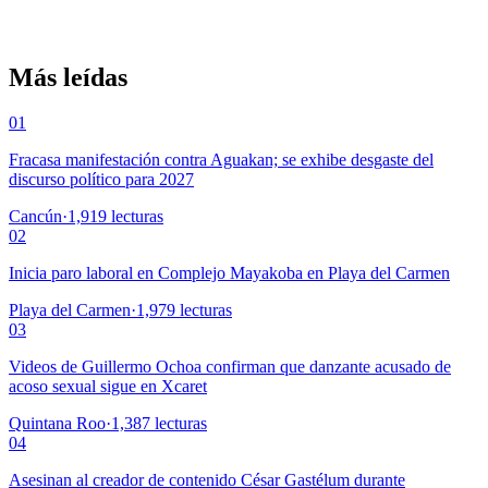
Más leídas
01
Fracasa manifestación contra Aguakan; se exhibe desgaste del
discurso político para 2027
Cancún
·
1,919
lecturas
02
Inicia paro laboral en Complejo Mayakoba en Playa del Carmen
Playa del Carmen
·
1,979
lecturas
03
Videos de Guillermo Ochoa confirman que danzante acusado de
acoso sexual sigue en Xcaret
Quintana Roo
·
1,387
lecturas
04
Asesinan al creador de contenido César Gastélum durante