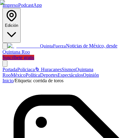
Impreso
Podcast
App
Edición
Noticias de México, desde
Quinta
Fuerza
Quintana Roo
Suscríbete gratis
Portada
Policiaca
🌀 Huracanes
Sismos
Quintana
Roo
México
Política
Deportes
Espectáculos
Opinión
Inicio
/
Etiqueta:
corrida de toros