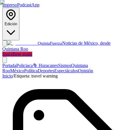
Impreso
Podcast
App
Edición
Noticias de México, desde
Quinta
Fuerza
Quintana Roo
Suscríbete gratis
Portada
Policiaca
🌀 Huracanes
Sismos
Quintana
Roo
México
Política
Deportes
Espectáculos
Opinión
Inicio
/
Etiqueta:
travel warning