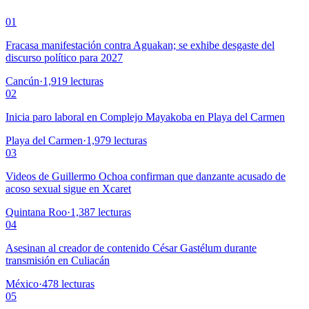
01
Fracasa manifestación contra Aguakan; se exhibe desgaste del
discurso político para 2027
Cancún
·
1,919
lecturas
02
Inicia paro laboral en Complejo Mayakoba en Playa del Carmen
Playa del Carmen
·
1,979
lecturas
03
Videos de Guillermo Ochoa confirman que danzante acusado de
acoso sexual sigue en Xcaret
Quintana Roo
·
1,387
lecturas
04
Asesinan al creador de contenido César Gastélum durante
transmisión en Culiacán
México
·
478
lecturas
05