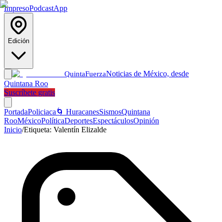
Impreso
Podcast
App
Edición
Noticias de México, desde
Quinta
Fuerza
Quintana Roo
Suscríbete gratis
Portada
Policiaca
🌀 Huracanes
Sismos
Quintana
Roo
México
Política
Deportes
Espectáculos
Opinión
Inicio
/
Etiqueta:
Valentín Elizalde