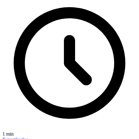
1
min