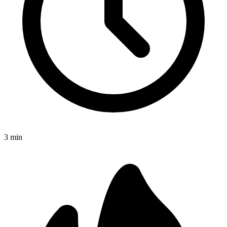
3
min