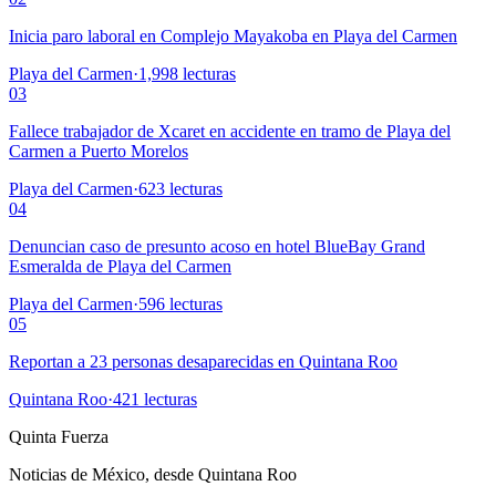
Inicia paro laboral en Complejo Mayakoba en Playa del Carmen
Playa del Carmen
·
1,998
lecturas
03
Fallece trabajador de Xcaret en accidente en tramo de Playa del
Carmen a Puerto Morelos
Playa del Carmen
·
623
lecturas
04
Denuncian caso de presunto acoso en hotel BlueBay Grand
Esmeralda de Playa del Carmen
Playa del Carmen
·
596
lecturas
05
Reportan a 23 personas desaparecidas en Quintana Roo
Quintana Roo
·
421
lecturas
Quinta Fuerza
Noticias de México, desde Quintana Roo