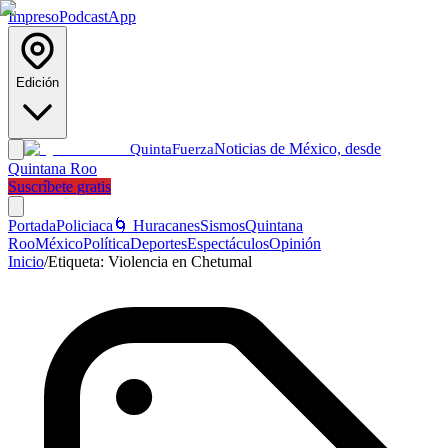
Impreso
Podcast
App
Edición
Noticias de México, desde
Quinta
Fuerza
Quintana Roo
Suscríbete gratis
Portada
Policiaca
🌀 Huracanes
Sismos
Quintana
Roo
México
Política
Deportes
Espectáculos
Opinión
Inicio
/
Etiqueta:
Violencia en Chetumal