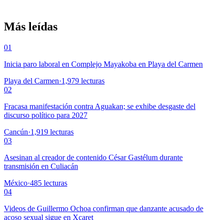
Más leídas
01
Inicia paro laboral en Complejo Mayakoba en Playa del Carmen
Playa del Carmen
·
1,979
lecturas
02
Fracasa manifestación contra Aguakan; se exhibe desgaste del
discurso político para 2027
Cancún
·
1,919
lecturas
03
Asesinan al creador de contenido César Gastélum durante
transmisión en Culiacán
México
·
485
lecturas
04
Videos de Guillermo Ochoa confirman que danzante acusado de
acoso sexual sigue en Xcaret