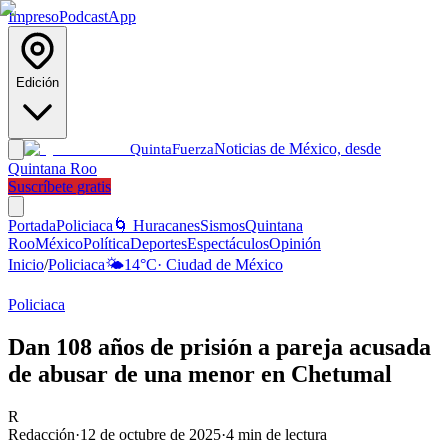
Impreso
Podcast
App
Edición
Noticias de México, desde
Quinta
Fuerza
Quintana Roo
Suscríbete gratis
Portada
Policiaca
🌀 Huracanes
Sismos
Quintana
Roo
México
Política
Deportes
Espectáculos
Opinión
Inicio
/
Policiaca
🌤️
14
°C
·
Ciudad de México
Policiaca
Dan 108 años de prisión a pareja acusada
de abusar de una menor en Chetumal
R
Redacción
·
12 de octubre de 2025
·
4
min de lectura