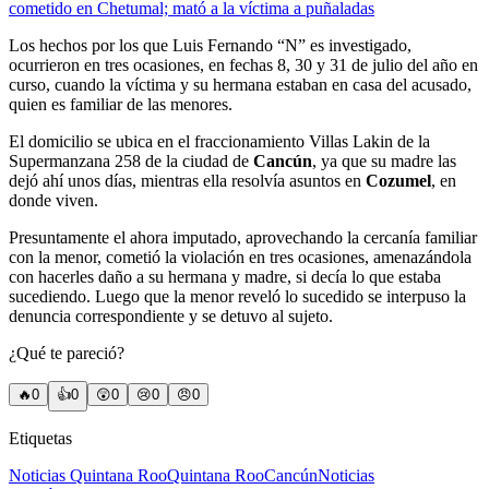
cometido en Chetumal; mató a la víctima a puñaladas
Los hechos por los que Luis Fernando “N” es investigado,
ocurrieron en tres ocasiones, en fechas 8, 30 y 31 de julio del año en
curso, cuando la víctima y su hermana estaban en casa del acusado,
quien es familiar de las menores.
El domicilio se ubica en el fraccionamiento Villas Lakin de la
Supermanzana 258 de la ciudad de
Cancún
, ya que su madre las
dejó ahí unos días, mientras ella resolvía asuntos en
Cozumel
, en
donde viven.
Presuntamente el ahora imputado, aprovechando la cercanía familiar
con la menor, cometió la violación en tres ocasiones, amenazándola
con hacerles daño a su hermana y madre, si decía lo que estaba
sucediendo. Luego que la menor reveló lo sucedido se interpuso la
denuncia correspondiente y se detuvo al sujeto.
¿Qué te pareció?
🔥
0
👍
0
😲
0
😢
0
😠
0
Etiquetas
Noticias Quintana Roo
Quintana Roo
Cancún
Noticias