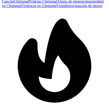
Cancún
Chetumal
Noticias Chetumal
Abuso de menores
inseguridad
en Chetumal
Violencia en Chetumal
Violadores
violación de menor