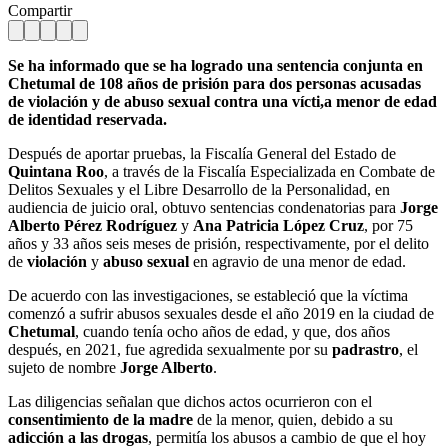
Compartir
Se ha informado que se ha logrado una sentencia conjunta en
Chetumal de 108 años de prisión para dos personas acusadas
de violación y de abuso sexual contra una vícti,a menor de edad
de identidad reservada.
Después de aportar pruebas, la Fiscalía General del Estado de
Quintana Roo
, a través de la Fiscalía Especializada en Combate de
Delitos Sexuales y el Libre Desarrollo de la Personalidad, en
audiencia de juicio oral, obtuvo sentencias condenatorias para
Jorge
Alberto Pérez Rodríguez
y
Ana Patricia López Cruz
, por 75
años y 33 años seis meses de prisión, respectivamente, por el delito
de
violación
y
abuso sexual
en agravio de una menor de edad.
De acuerdo con las investigaciones, se estableció que la víctima
comenzó a sufrir abusos sexuales desde el año 2019 en la ciudad de
Chetumal
, cuando tenía ocho años de edad, y que, dos años
después, en 2021, fue agredida sexualmente por su
padrastro
, el
sujeto de nombre
Jorge Alberto
.
Las diligencias señalan que dichos actos ocurrieron con el
consentimiento de la madre
de la menor, quien, debido a su
adicción a las drogas
, permitía los abusos a cambio de que el hoy