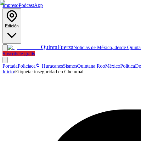
Impreso
Podcast
App
Edición
Quinta
Fuerza
Noticias de México, desde Quint
Suscríbete gratis
Portada
Policiaca
🌀 Huracanes
Sismos
Quintana Roo
México
Política
De
Inicio
/
Etiqueta:
inseguridad en Chetumal