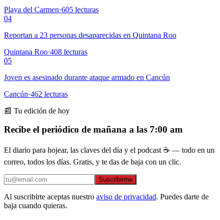
Playa del Carmen
·
605
lecturas
04
Reportan a 23 personas desaparecidas en Quintana Roo
Quintana Roo
·
408
lecturas
05
Joven es asesinado durante ataque armado en Cancún
Cancún
·
462
lecturas
📰 Tu edición de hoy
Recibe el periódico de mañana a las 7:00 am
El diario para hojear, las claves del día y el podcast ☕ — todo en un
correo, todos los días. Gratis, y te das de baja con un clic.
Suscribirme
Al suscribirte aceptas nuestro
aviso de privacidad
. Puedes darte de
baja cuando quieras.