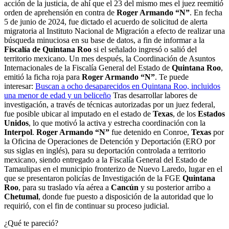
acción de la justicia, de ahí que el 23 del mismo mes el juez reemitió
orden de aprehensión en contra de
Roger Armando “N”
. En fecha
5 de junio de 2024, fue dictado el acuerdo de solicitud de alerta
migratoria al Instituto Nacional de Migración a efecto de realizar una
búsqueda minuciosa en su base de datos, a fin de informar a la
Fiscalía de Quintana Roo
si el señalado ingresó o salió del
territorio mexicano. Un mes después, la Coordinación de Asuntos
Internacionales de la Fiscalía General del Estado de
Quintana Roo
,
emitió la ficha roja para
Roger Armando “N”
. Te puede
interesar:
Buscan a ocho desaparecidos en Quintana Roo, incluidos
una menor de edad y un beliceño
Tras desarrollar labores de
investigación, a través de técnicas autorizadas por un juez federal,
fue posible ubicar al imputado en el estado de
Texas
, de los
Estados
Unidos
, lo que motivó la activa y estrecha coordinación con la
Interpol
.
Roger Armando “N”
fue detenido en Conroe,
Texas
por
la Oficina de Operaciones de Detención y Deportación (ERO por
sus siglas en inglés), para su deportación controlada a territorio
mexicano, siendo entregado a la Fiscalía General del Estado de
Tamaulipas en el municipio fronterizo de Nuevo Laredo, lugar en el
que se presentaron policías de Investigación de la FGE
Quintana
Roo
, para su traslado vía aérea a
Cancún
y su posterior arribo a
Chetumal
, donde fue puesto a disposición de la autoridad que lo
requirió, con el fin de continuar su proceso judicial.
¿Qué te pareció?