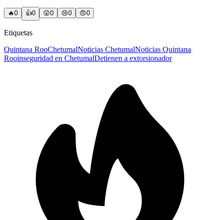
🔥
0
👍
0
😲
0
😢
0
😠
0
Etiquetas
Quintana Roo
Chetumal
Noticias Chetumal
Noticias Quintana
Roo
inseguridad en Chetumal
Detienen a extorsionador