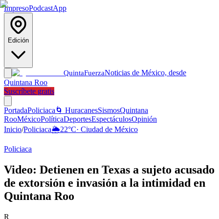
Impreso
Podcast
App
Edición
Noticias de México, desde
Quinta
Fuerza
Quintana Roo
Suscríbete gratis
Portada
Policiaca
🌀 Huracanes
Sismos
Quintana
Roo
México
Política
Deportes
Espectáculos
Opinión
Inicio
/
Policiaca
🌦️
22
°C
·
Ciudad de México
Policiaca
Video: Detienen en Texas a sujeto acusado
de extorsión e invasión a la intimidad en
Quintana Roo
R