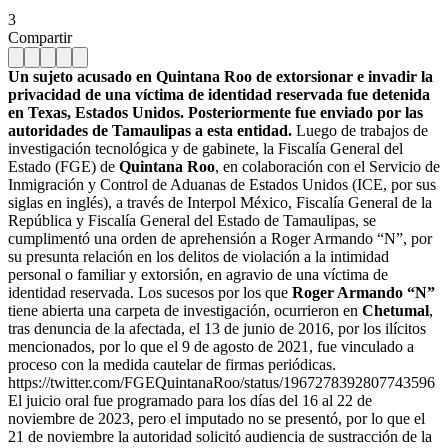
3
Compartir
Un sujeto acusado en Quintana Roo de extorsionar e invadir la
privacidad de una víctima de identidad reservada fue detenida
en Texas, Estados Unidos. Posteriormente fue enviado por las
autoridades de Tamaulipas a esta entidad.
Luego de trabajos de
investigación tecnológica y de gabinete, la Fiscalía General del
Estado (FGE) de
Quintana Roo
, en colaboración con el Servicio de
Inmigración y Control de Aduanas de Estados Unidos (ICE, por sus
siglas en inglés), a través de Interpol México, Fiscalía General de la
República y Fiscalía General del Estado de Tamaulipas, se
cumplimentó una orden de aprehensión a Roger Armando “N”, por
su presunta relación en los delitos de violación a la intimidad
personal o familiar y extorsión, en agravio de una víctima de
identidad reservada. Los sucesos por los que
Roger Armando “N”
tiene abierta una carpeta de investigación, ocurrieron en
Chetumal
,
tras denuncia de la afectada, el 13 de junio de 2016, por los ilícitos
mencionados, por lo que el 9 de agosto de 2021, fue vinculado a
proceso con la medida cautelar de firmas periódicas.
https://twitter.com/FGEQuintanaRoo/status/1967278392807743596
El juicio oral fue programado para los días del 16 al 22 de
noviembre de 2023, pero el imputado no se presentó, por lo que el
21 de noviembre la autoridad solicitó audiencia de sustracción de la