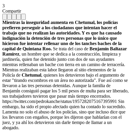
3
Compartir
Mientras la inseguridad aumenta en Chetumal, los policías
prefieren perseguir a los ciudadanos que intentan hacer el
trabajo que no realizan las autoridades. Y es que ha causado
indignación la detención de tres personas que lo único que
hicieron fue intentar rellenar uno de los tanches baches de la
capital de Quintana Roo.
Se trata del caso de
Benjamín Baltazar
Ramírez
, un hombre que se dedica a la construcción, limpieza y
jardinería, quien fue detenido junto con dos de sus ayudantes
mientras rellenaban un bache con tierra en un camino de terracería.
Mientras realizaban esta labor llegaron al sitio elementos de la
Policía de
Chetumal
, quienes los detuvieron bajo el argumento de
estar "tirando escombros en un área no autorizada".
Fue así como se
llevaron a las tres personas detenidas. Aunque la familia de
Benjamín consiguió pagar los 5 mil pesos de multa para ser liberado,
sus trabajadores tuvieron que pasar más tiempo encerrados.
https://twitter.com/pedrokanche/status/1957282075167395991 Sin
embargo, ha sido el propio afectado quien ha contado lo sucredido.
Lamenta no solo el abuso de los policías, sino que incluso dice que
los llevaron con engaños, porque les dijeron que hablarían con el
juez, y ya ahí los detuvieron sin darle tiempo de llamar a un
abogado.