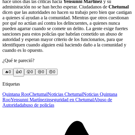
hace unos días las críticas hacia
Yensunni Martínez
y su
administración no se han hecho esperar. Ciudadanos de
Chetumal
dicen que las autoridades no hacen su trabajo pero bien que castigan
a quienes sí ayudan a la comunidad. Mientras que otros cuestionan
por qué no actúan así contra los delincuentes, a quienes nunca
pueden agarrar cuando se comete un delito. La gente exige fuertes
sanciones para estos policías que habrían cometido un abuso de
autoridad y esperan mayor criterio de los funcionarios, para que
identifiquen cuando alguien está haciendo daño a la comunidad y
cuando es lo opuesto.
¿Qué te pareció?
🔥
0
👍
0
😲
0
😢
0
😠
0
Etiquetas
Quintana Roo
Chetumal
Noticias Chetumal
Noticias Quintana
Roo
Yensunni Martínez
inseguridad en Chetumal
Abuso de
Autoridad
abuso de policías