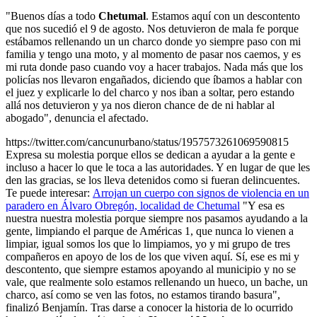
"Buenos días a todo
Chetumal
. Estamos aquí con un descontento
que nos sucedió el 9 de agosto. Nos detuvieron de mala fe porque
estábamos rellenando un un charco donde yo siempre paso con mi
familia y tengo una moto, y al momento de pasar nos caemos, y es
mi ruta donde paso cuando voy a hacer trabajos. Nada más que los
policías nos llevaron engañados, diciendo que íbamos a hablar con
el juez y explicarle lo del charco y nos iban a soltar, pero estando
allá nos detuvieron y ya nos dieron chance de de ni hablar al
abogado", denuncia el afectado.
https://twitter.com/cancunurbano/status/1957573261069590815
Expresa su molestia porque ellos se dedican a ayudar a la gente e
incluso a hacer lo que le toca a las autoridades. Y en lugar de que les
den las gracias, se los lleva detenidos como si fueran delincuentes.
Te puede interesar:
Arrojan un cuerpo con signos de violencia en un
paradero en Álvaro Obregón, localidad de Chetumal
"Y esa es
nuestra nuestra molestia porque siempre nos pasamos ayudando a la
gente, limpiando el parque de Américas 1, que nunca lo vienen a
limpiar, igual somos los que lo limpiamos, yo y mi grupo de tres
compañeros en apoyo de los de los que viven aquí. Sí, ese es mi y
descontento, que siempre estamos apoyando al municipio y no se
vale, que realmente solo estamos rellenando un hueco, un bache, un
charco, así como se ven las fotos, no estamos tirando basura",
finalizó Benjamín.
Tras darse a conocer la historia de lo ocurrido