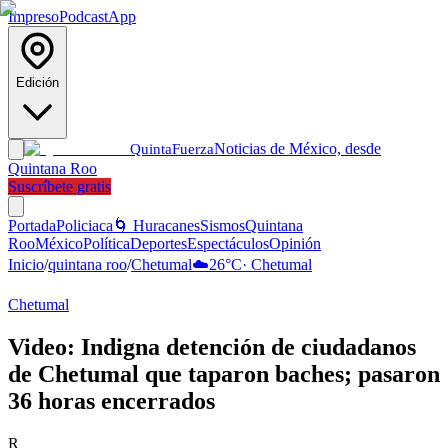
Impreso
Podcast
App
Edición
Noticias de México, desde
Quinta
Fuerza
Quintana Roo
Suscríbete gratis
Portada
Policiaca
🌀 Huracanes
Sismos
Quintana
Roo
México
Política
Deportes
Espectáculos
Opinión
Inicio
/
quintana roo
/
Chetumal
☁️
26
°C
·
Chetumal
Chetumal
Video: Indigna detención de ciudadanos
de Chetumal que taparon baches; pasaron
36 horas encerrados
R