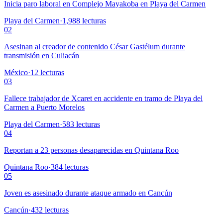
Inicia paro laboral en Complejo Mayakoba en Playa del Carmen
Playa del Carmen
·
1,988
lecturas
02
Asesinan al creador de contenido César Gastélum durante
transmisión en Culiacán
México
·
12
lecturas
03
Fallece trabajador de Xcaret en accidente en tramo de Playa del
Carmen a Puerto Morelos
Playa del Carmen
·
583
lecturas
04
Reportan a 23 personas desaparecidas en Quintana Roo
Quintana Roo
·
384
lecturas
05
Joven es asesinado durante ataque armado en Cancún
Cancún
·
432
lecturas