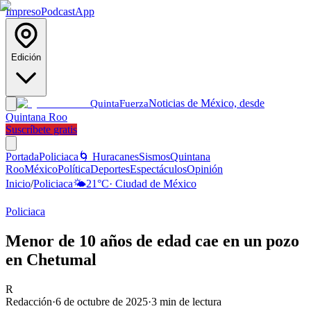
Impreso
Podcast
App
Edición
Noticias de México, desde
Quinta
Fuerza
Quintana Roo
Suscríbete gratis
Portada
Policiaca
🌀 Huracanes
Sismos
Quintana
Roo
México
Política
Deportes
Espectáculos
Opinión
Inicio
/
Policiaca
🌤️
21
°C
·
Ciudad de México
Policiaca
Menor de 10 años de edad cae en un pozo
en Chetumal
R
Redacción
·
6 de octubre de 2025
·
3
min de lectura