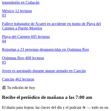
transmisión en Culiacán
México
·
12
lecturas
03
Fallece trabajador de Xcaret en accidente en tramo de Playa del
Carmen a Puerto Morelos
Playa del Carmen
·
605
lecturas
04
Reportan a 23 personas desaparecidas en Quintana Roo
Quintana Roo
·
408
lecturas
05
Joven es asesinado durante ataque armado en Cancún
Cancún
·
462
lecturas
📰 Tu edición de hoy
Recibe el periódico de mañana a las 7:00 am
El diario para hojear, las claves del día y el podcast ☕ — todo en un