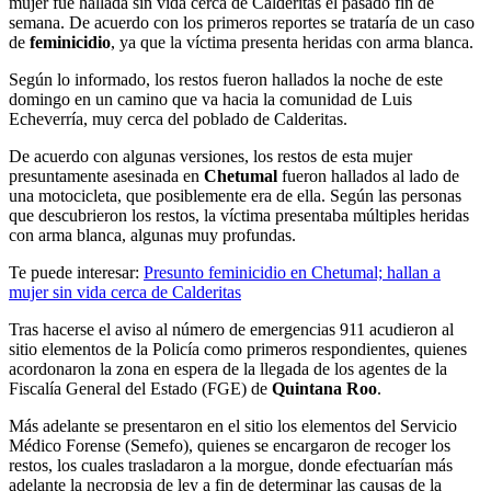
mujer fue hallada sin vida cerca de Calderitas el pasado fin de
semana. De acuerdo con los primeros reportes se trataría de un caso
de
feminicidio
, ya que la víctima presenta heridas con arma blanca.
Según lo informado, los restos fueron hallados la noche de este
domingo en un camino que va hacia la comunidad de Luis
Echeverría, muy cerca del poblado de Calderitas.
De acuerdo con algunas versiones, los restos de esta mujer
presuntamente asesinada en
Chetumal
fueron hallados al lado de
una motocicleta, que posiblemente era de ella. Según las personas
que descubrieron los restos, la víctima presentaba múltiples heridas
con arma blanca, algunas muy profundas.
Te puede interesar:
Presunto feminicidio en Chetumal; hallan a
mujer sin vida cerca de Calderitas
Tras hacerse el aviso al número de emergencias 911 acudieron al
sitio elementos de la Policía como primeros respondientes, quienes
acordonaron la zona en espera de la llegada de los agentes de la
Fiscalía General del Estado (FGE) de
Quintana Roo
.
Más adelante se presentaron en el sitio los elementos del Servicio
Médico Forense (Semefo), quienes se encargaron de recoger los
restos, los cuales trasladaron a la morgue, donde efectuarían más
adelante la necropsia de ley a fin de determinar las causas de la