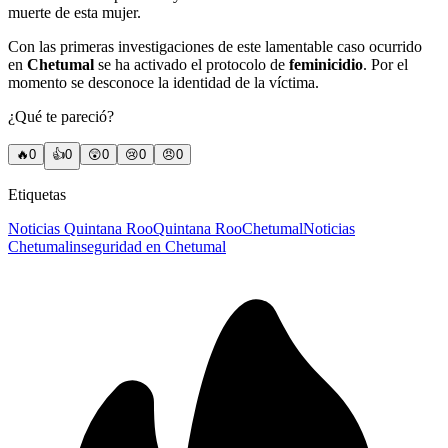
muerte de esta mujer.
Con las primeras investigaciones de este lamentable caso ocurrido
en
Chetumal
se ha activado el protocolo de
feminicidio
. Por el
momento se desconoce la identidad de la víctima.
¿Qué te pareció?
🔥
0
👍
0
😲
0
😢
0
😠
0
Etiquetas
Noticias Quintana Roo
Quintana Roo
Chetumal
Noticias
Chetumal
inseguridad en Chetumal