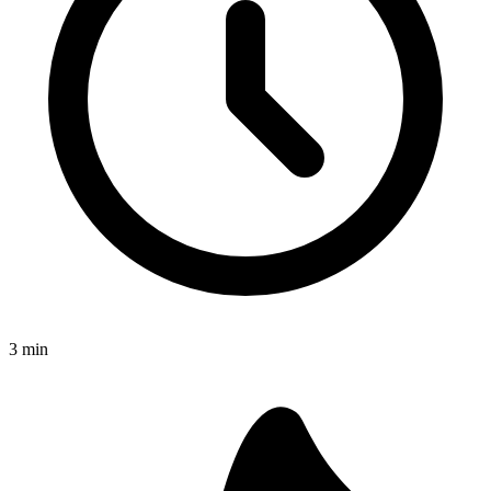
3
min