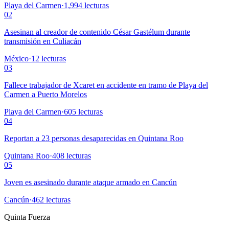
Playa del Carmen
·
1,994
lecturas
02
Asesinan al creador de contenido César Gastélum durante
transmisión en Culiacán
México
·
12
lecturas
03
Fallece trabajador de Xcaret en accidente en tramo de Playa del
Carmen a Puerto Morelos
Playa del Carmen
·
605
lecturas
04
Reportan a 23 personas desaparecidas en Quintana Roo
Quintana Roo
·
408
lecturas
05
Joven es asesinado durante ataque armado en Cancún
Cancún
·
462
lecturas
Quinta Fuerza