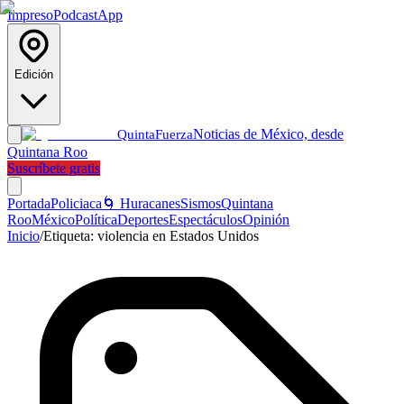
Impreso
Podcast
App
Edición
Noticias de México, desde
Quinta
Fuerza
Quintana Roo
Suscríbete gratis
Portada
Policiaca
🌀 Huracanes
Sismos
Quintana
Roo
México
Política
Deportes
Espectáculos
Opinión
Inicio
/
Etiqueta:
violencia en Estados Unidos