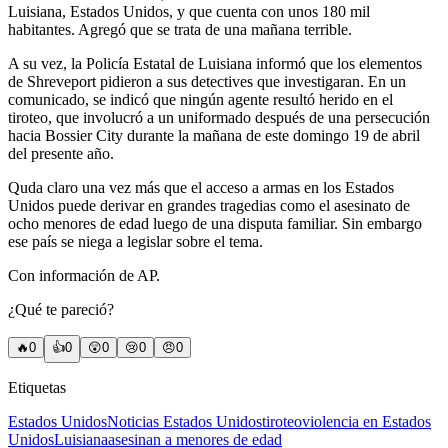
Luisiana, Estados Unidos, y que cuenta con unos 180 mil
habitantes. Agregó que se trata de una mañana terrible.
A su vez, la Policía Estatal de Luisiana informó que los elementos
de Shreveport pidieron a sus detectives que investigaran. En un
comunicado, se indicó que ningún agente resultó herido en el
tiroteo, que involucró a un uniformado después de una persecución
hacia Bossier City durante la mañana de este domingo 19 de abril
del presente año.
Quda claro una vez más que el acceso a armas en los Estados
Unidos puede derivar en grandes tragedias como el asesinato de
ocho menores de edad luego de una disputa familiar. Sin embargo
ese país se niega a legislar sobre el tema.
Con información de AP.
¿Qué te pareció?
🔥
0
👍
0
😲
0
😢
0
😠
0
Etiquetas
Estados Unidos
Noticias Estados Unidos
tiroteo
violencia en Estados
Unidos
Luisiana
asesinan a menores de edad