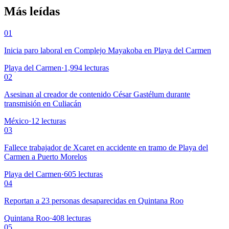
Más leídas
01
Inicia paro laboral en Complejo Mayakoba en Playa del Carmen
Playa del Carmen
·
1,994
lecturas
02
Asesinan al creador de contenido César Gastélum durante
transmisión en Culiacán
México
·
12
lecturas
03
Fallece trabajador de Xcaret en accidente en tramo de Playa del
Carmen a Puerto Morelos
Playa del Carmen
·
605
lecturas
04
Reportan a 23 personas desaparecidas en Quintana Roo
Quintana Roo
·
408
lecturas
05