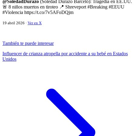
@SoledadDurazo
(Soledad Durazo Barceló): Tragedia en EE.UU.
🚨 8 niños muertos en tiroteo 📍 Shreveport #Breaking #EEUU
#Violencia https://t.co/7v5AFoDQjm
19 abril 2026 ·
Ver en X
También te puede interesar
Influencer de crianza atropella por accidente a su bebé en Estados
Unidos