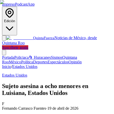
Impreso
Podcast
App
Edición
Noticias de México, desde
Quinta
Fuerza
Quintana Roo
Suscríbete gratis
Portada
Policiaca
🌀 Huracanes
Sismos
Quintana
Roo
México
Política
Deportes
Espectáculos
Opinión
Inicio
/
Estados Unidos
Estados Unidos
Sujeto asesina a ocho menores en
Luisiana, Estados Unidos
F
Fernando Carrasco Fuentes
·
19 de abril de 2026