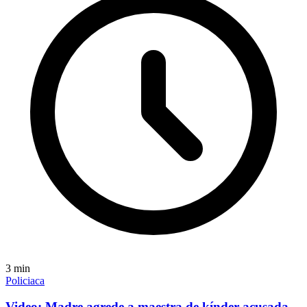
3
min
Policiaca
Video: Madre agrede a maestra de kínder acusada