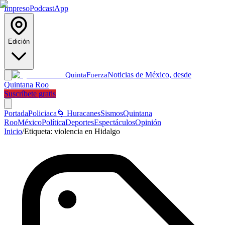
Impreso
Podcast
App
Edición
Noticias de México, desde
Quinta
Fuerza
Quintana Roo
Suscríbete gratis
Portada
Policiaca
🌀 Huracanes
Sismos
Quintana
Roo
México
Política
Deportes
Espectáculos
Opinión
Inicio
/
Etiqueta:
violencia en Hidalgo