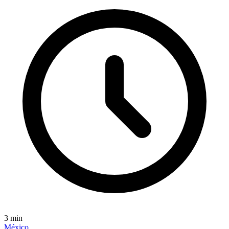
3
min
México