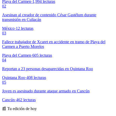
Playa del Carmen
·
1,994
lecturas
02
Asesinan al creador de contenido César Gastélum durante
transmisión en Culiacán
México
·
12
lecturas
03
Fallece trabajador de Xcaret en accidente en tramo de Playa del
Carmen a Puerto Morelos
Playa del Carmen
·
605
lecturas
04
Reportan a 23 personas desaparecidas en Quintana Roo
Quintana Roo
·
408
lecturas
05
Joven es asesinado durante ataque armado en Cancún
Cancún
·
462
lecturas
📰 Tu edición de hoy