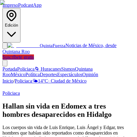
Impreso
Podcast
App
Edición
Noticias de México, desde
Quinta
Fuerza
Quintana Roo
Suscríbete gratis
Portada
Policiaca
🌀 Huracanes
Sismos
Quintana
Roo
México
Política
Deportes
Espectáculos
Opinión
Inicio
/
Policiaca
🌤️
14
°C
·
Ciudad de México
Policiaca
Hallan sin vida en Edomex a tres
hombres desaparecidos en Hidalgo
Los cuerpos sin vida de Luis Enrique, Luis Ángel y Edgar, tres
hombres que habían sido reportados como desaparecidos en