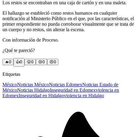
Los restos se encontraban en una caja de cartón y en una maleta.
El hallazgo se estableció como restos humanos en cualquier
notificación al Ministerio Público en el que, por las características, el
primer respondiente no pueda corroborar visualmente que se trata de
un cuerpo y no restos, sin alterar la escena.
Con información de Proceso.
¿Qué te pareció?
🔥
0
👍
0
😲
0
😢
0
😠
0
Etiquetas
México
Noticias México
Noticias Edomex
Noticias Estado de
México
Noticias Hidalgo
Inseguridad en Edomex
violencia en
Edomex
Inseguridad en Hidalgo
violencia en Hidalgo