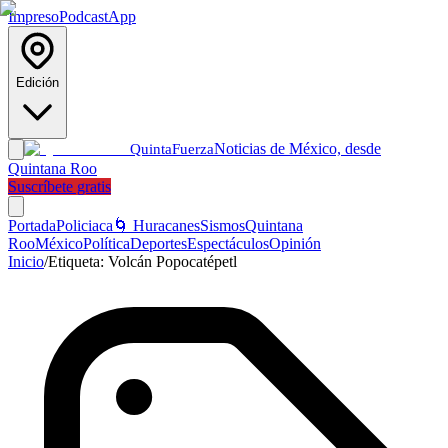
Impreso
Podcast
App
Edición
Noticias de México, desde
Quinta
Fuerza
Quintana Roo
Suscríbete gratis
Portada
Policiaca
🌀 Huracanes
Sismos
Quintana
Roo
México
Política
Deportes
Espectáculos
Opinión
Inicio
/
Etiqueta:
Volcán Popocatépetl