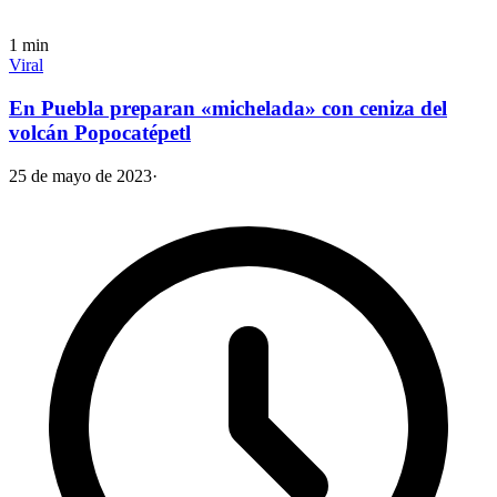
1
min
Viral
En Puebla preparan «michelada» con ceniza del
volcán Popocatépetl
25 de mayo de 2023
·