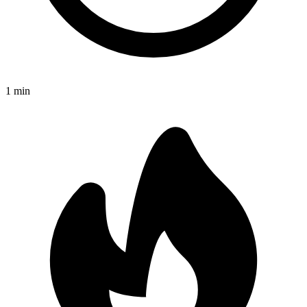
1
min