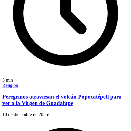
3
min
Religión
Peregrinos atraviesan el volcán Popocatépetl para
ver a la Virgen de Guadalupe
10 de diciembre de 2025
·