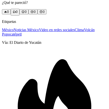
¿Qué te pareció?
🔥
0
👍
0
😲
0
😢
0
😠
0
Etiquetas
México
Noticias México
Video en redes sociales
Clima
Volcán
Popocatépetl
Vía:
El Diario de Yucatán