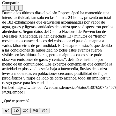
Compartir
Durante los últimos días el volcán Popocatépetl ha mantenido una
intensa actividad, tan solo en las últimas 24 horas, presentó un total
de 183 exhalaciones que estuvieron acompañadas por vapor de
agua, gases y ligeras cantidades de ceniza que se dispersaron por los
alrededores. Según datos del Centro Nacional de Prevención de
Desastres (Cenapred), se han detectado 137 minutos de “tremor”,
movimientos característicos del coloso por el paso de magma a
varios kilómetros de profundidad. El Cenapred destacó, que debido
a las condiciones de nubosidad no todos estos eventos fueron
visibles en las últimas horas, pero en algunos casos sí se pudo
observar emisiones de gases y cenizas”, detalló el instituto por
medio de un comunicado. Los expertos contemplan que continúe la
actividad explosiva de escala baja a intermedia, lluvias de ceniza
leves a moderadas en poblaciones cercanas, posibilidad de flujos
piroclásticos y flujos de lodo de corto alcance, todo sin implicar un
riesgo grave para los ciudadanos.
[embed]https://twitter.com/webcamsdemexico/status/130765074345
s=20[/embed]
¿Qué te pareció?
🔥
0
👍
0
😲
0
😢
0
😠
0