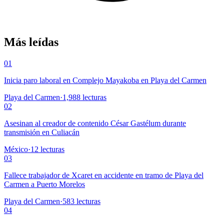
Más leídas
01
Inicia paro laboral en Complejo Mayakoba en Playa del Carmen
Playa del Carmen
·
1,988
lecturas
02
Asesinan al creador de contenido César Gastélum durante
transmisión en Culiacán
México
·
12
lecturas
03
Fallece trabajador de Xcaret en accidente en tramo de Playa del
Carmen a Puerto Morelos
Playa del Carmen
·
583
lecturas
04