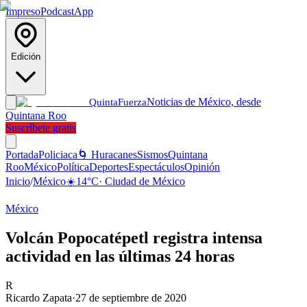
Impreso
Podcast
App
Edición
Noticias de México, desde
Quinta
Fuerza
Quintana Roo
Suscríbete gratis
Portada
Policiaca
🌀 Huracanes
Sismos
Quintana
Roo
México
Política
Deportes
Espectáculos
Opinión
Inicio
/
México
☀️
14
°C
·
Ciudad de México
México
Volcán Popocatépetl registra intensa
actividad en las últimas 24 horas
R
Ricardo Zapata
·
27 de septiembre de 2020