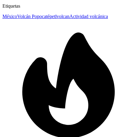
Etiquetas
México
Volcán Popocatépetl
volcan
Actividad volcánica