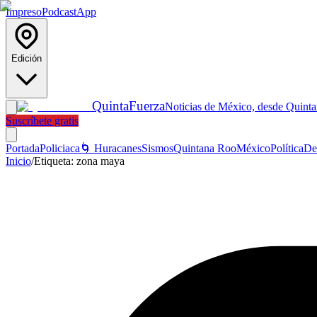
Impreso
Podcast
App
Edición
Quinta
Fuerza
Noticias de México, desde Quint
Suscríbete gratis
Portada
Policiaca
🌀 Huracanes
Sismos
Quintana Roo
México
Política
De
Inicio
/
Etiqueta:
zona maya