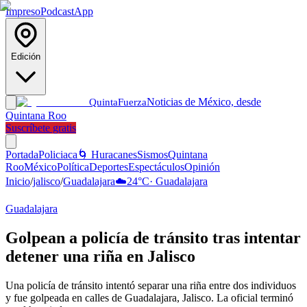
Impreso
Podcast
App
Edición
Noticias de México, desde
Quinta
Fuerza
Quintana Roo
Suscríbete gratis
Portada
Policiaca
🌀 Huracanes
Sismos
Quintana
Roo
México
Política
Deportes
Espectáculos
Opinión
Inicio
/
jalisco
/
Guadalajara
☁️
24
°C
·
Guadalajara
Guadalajara
Golpean a policía de tránsito tras intentar
detener una riña en Jalisco
Una policía de tránsito intentó separar una riña entre dos individuos
y fue golpeada en calles de Guadalajara, Jalisco. La oficial terminó