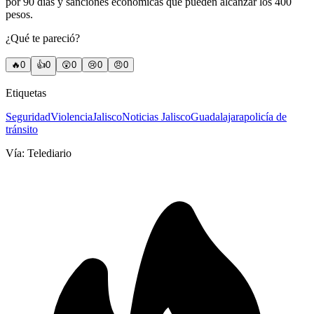
por 90 días y sanciones económicas que pueden alcanzar los 400
pesos.
¿Qué te pareció?
🔥
0
👍
0
😲
0
😢
0
😠
0
Etiquetas
Seguridad
Violencia
Jalisco
Noticias Jalisco
Guadalajara
policía de
tránsito
Vía:
Telediario