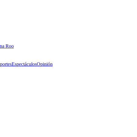
ana Roo
portes
Espectáculos
Opinión
2