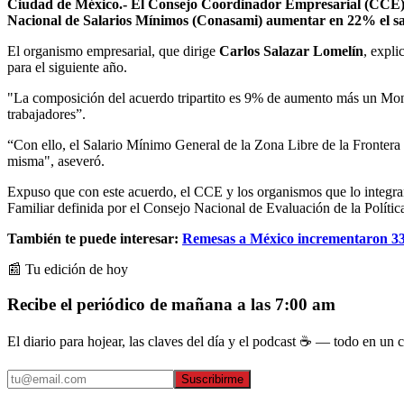
Ciudad de México.- El Consejo Coordinador Empresarial (CCE) inf
Nacional de Salarios Mínimos (Conasami) aumentar en 22% el sa
El organismo empresarial, que dirige
Carlos Salazar Lomelín
, expli
para el siguiente año.
"La composición del acuerdo tripartito es 9% de aumento más un Mont
trabajadores”.
“Con ello, el Salario Mínimo General de la Zona Libre de la Frontera N
misma", aseveró.
Expuso que con este acuerdo, el CCE y los organismos que lo integran r
Familiar definida por el Consejo Nacional de Evaluación de la Polític
También te puede interesar:
Remesas a México incrementaron 3
📰 Tu edición de hoy
Recibe el periódico de mañana a las 7:00 am
El diario para hojear, las claves del día y el podcast ☕ — todo en un co
Suscribirme