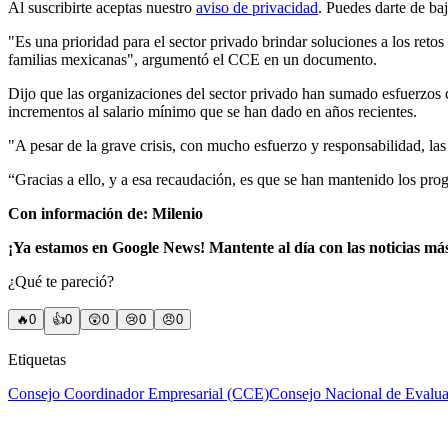
Al suscribirte aceptas nuestro
aviso de privacidad
. Puedes darte de ba
"Es una prioridad para el sector privado brindar soluciones a los reto
familias mexicanas", argumentó el CCE en un documento.
Dijo que las organizaciones del sector privado han sumado esfuerzos co
incrementos al salario mínimo que se han dado en años recientes.
"A pesar de la grave crisis, con mucho esfuerzo y responsabilidad, la
“Gracias a ello, y a esa recaudación, es que se han mantenido los pro
Con información de: Milenio
¡Ya estamos en Google News! Mantente al día con las noticias má
¿Qué te pareció?
🔥
0
👍
0
😲
0
😢
0
😠
0
Etiquetas
Consejo Coordinador Empresarial (CCE)
Consejo Nacional de Evaluac