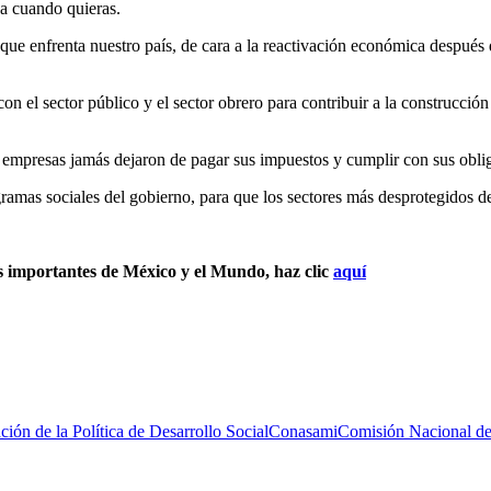
ja cuando quieras.
s que enfrenta nuestro país, de cara a la reactivación económica despué
n el sector público y el sector obrero para contribuir a la construcció
s empresas jamás dejaron de pagar sus impuestos y cumplir con sus obli
gramas sociales del gobierno, para que los sectores más desprotegidos d
s importantes de México y el Mundo, haz clic
aquí
ión de la Política de Desarrollo Social
Conasami
Comisión Nacional de