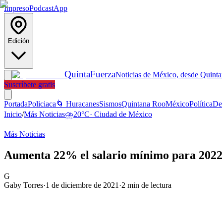
Impreso
Podcast
App
Edición
Quinta
Fuerza
Noticias de México, desde Quint
Suscríbete gratis
Portada
Policiaca
🌀 Huracanes
Sismos
Quintana Roo
México
Política
De
Inicio
/
Más Noticias
⛈️
20
°C
·
Ciudad de México
Más Noticias
Aumenta 22% el salario mínimo para 202
G
Gaby Torres
·
1 de diciembre de 2021
·
2
min de lectura