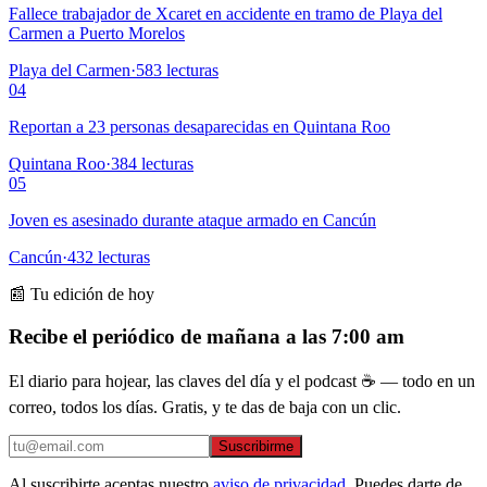
Fallece trabajador de Xcaret en accidente en tramo de Playa del
Carmen a Puerto Morelos
Playa del Carmen
·
583
lecturas
04
Reportan a 23 personas desaparecidas en Quintana Roo
Quintana Roo
·
384
lecturas
05
Joven es asesinado durante ataque armado en Cancún
Cancún
·
432
lecturas
📰 Tu edición de hoy
Recibe el periódico de mañana a las 7:00 am
El diario para hojear, las claves del día y el podcast ☕ — todo en un
correo, todos los días. Gratis, y te das de baja con un clic.
Suscribirme
Al suscribirte aceptas nuestro
aviso de privacidad
. Puedes darte de