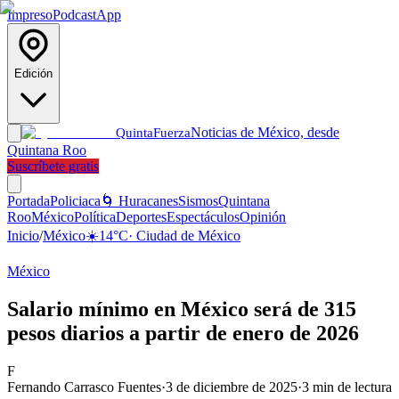
Impreso
Podcast
App
Edición
Noticias de México, desde
Quinta
Fuerza
Quintana Roo
Suscríbete gratis
Portada
Policiaca
🌀 Huracanes
Sismos
Quintana
Roo
México
Política
Deportes
Espectáculos
Opinión
Inicio
/
México
☀️
14
°C
·
Ciudad de México
México
Salario mínimo en México será de 315
pesos diarios a partir de enero de 2026
F
Fernando Carrasco Fuentes
·
3 de diciembre de 2025
·
3
min de lectura