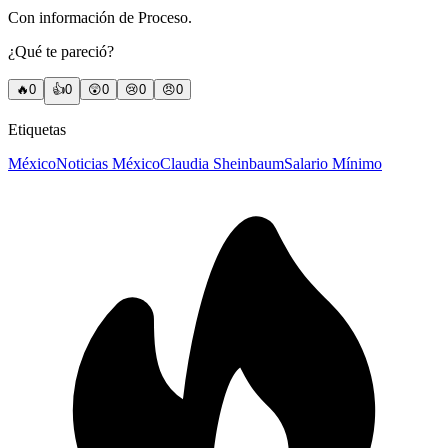
Con información de Proceso.
¿Qué te pareció?
🔥
0
👍
0
😲
0
😢
0
😠
0
Etiquetas
México
Noticias México
Claudia Sheinbaum
Salario Mínimo