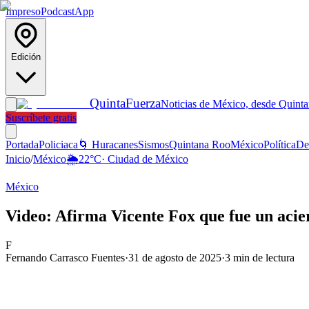
Impreso
Podcast
App
Edición
Quinta
Fuerza
Noticias de México, desde Quint
Suscríbete gratis
Portada
Policiaca
🌀 Huracanes
Sismos
Quintana Roo
México
Política
De
Inicio
/
México
🌦️
22
°C
·
Ciudad de México
México
Video: Afirma Vicente Fox que fue un aci
F
Fernando Carrasco Fuentes
·
31 de agosto de 2025
·
3
min de lectura