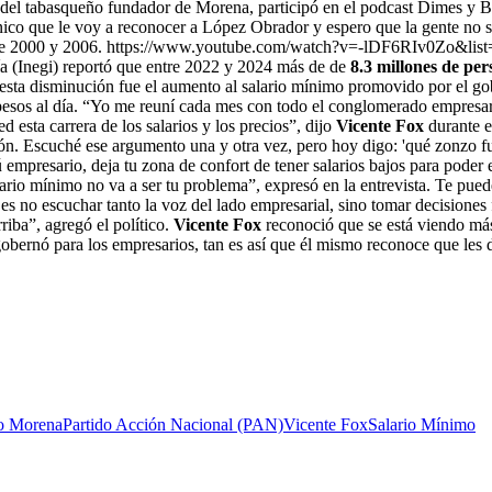
s del tabasqueño fundador de Morena, participó en el podcast Dimes y B
nico que le voy a reconocer a López Obrador y espero que la gente no se 
ntre 2000 y 2006. https://www.youtube.com/watch?v=-lDF6RIv0Zo&
fía (Inegi) reportó que entre 2022 y 2024 más de
de
8.3 millones de per
a esta disminución fue el aumento al salario mínimo promovido por el
 pesos al día. “Yo me reuní cada mes con todo el conglomerado empresari
d esta carrera de los salarios y los precios”, dijo
Vicente Fox
durante e
ón. Escuché ese argumento una y otra vez, pero hoy digo: 'qué zonzo fu
tú empresario, deja tu zona de confort de tener salarios bajos para pode
ario mínimo no va a ser tu problema”, expresó en la entrevista. Te pued
es no escuchar tanto la voz del lado empresarial, sino tomar decisiones
rriba”, agregó el político.
Vicente Fox
reconoció que se está viendo más
bernó para los empresarios, tan es así que él mismo reconoce que les di
do Morena
Partido Acción Nacional (PAN)
Vicente Fox
Salario Mínimo