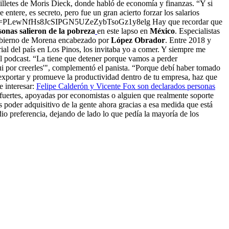
illetes de Moris Dieck, donde habló de economía y finanzas. “Y si
entere, es secreto, pero fue un gran acierto forzar los salarios
list=PLewNfHs8JcSIPGN5UZeZybTsoGz1y8elg Hay que recordar que
sonas salieron de la pobreza
en este lapso en
México
. Especialistas
 gobierno de Morena encabezado por
López Obrador
. Entre 2018 y
al del país en Los Pinos, los invitaba yo a comer. Y siempre me
l podcast. “La tiene que detener porque vamos a perder
i por creerles'", complementó el panista. “Porque debí haber tomado
r exportar y promueve la productividad dentro de tu empresa, haz que
e interesar:
Felipe Calderón y Vicente Fox son declarados personas
 fuertes, apoyadas por economistas o alguien que realmente soporte
 poder adquisitivo de la gente ahora gracias a esa medida que está
o preferencia, dejando de lado lo que pedía la mayoría de los