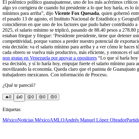
El polémico político guanajuatense, uno de los más acérrimos crítico
algo yo corrigiera de cuando fui presidente a lo que hoy haría, es lo ú
mínimos para arriba”, dijo
Vicente Fox Quesada
, quien gobernó e
el pasado 13 de agosto, el Instituto Nacional de Estadística y Geogra
coincidieron en que uno de los factores que pudo haber contribuido 
2025, el salario mínimo se triplicó, pasando de 88.40 pesos a 278.80
estaban friegue y friegue: ‘Presidente presidente, tiene que detener uste
competitividad, porque vamos a perder nuestro potencial de exportaci
esta decisión: va el salario mínimo para arriba y a ver cómo le haces 
cada obrero se vuelva más productivo, más eficiente, y entonces el sal
non gratas en Venezuela por apoyar a opositores
“Lo que sí haría hoy 
esa decisión, y sí lo haría hoy, empujar fuerte el salario mínimo para a
movilizando la economía. Queda claro que el panista de Guanajuato go
trabajadores mexicanos. Con información de Proceso.
¿Qué te pareció?
🔥
0
👍
0
😲
0
😢
0
😠
0
Etiquetas
México
Noticias México
AMLO
Andrés Manuel López Obrador
Parti