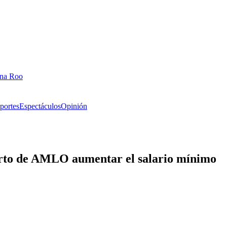
ana Roo
portes
Espectáculos
Opinión
erto de AMLO aumentar el salario mínimo