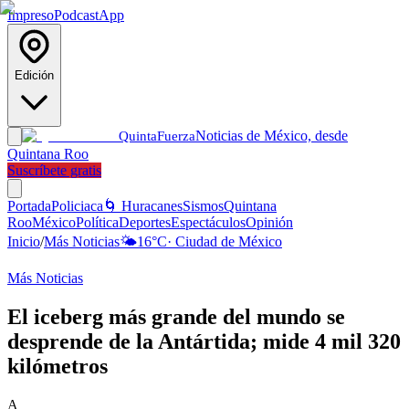
Impreso
Podcast
App
Edición
Noticias de México, desde
Quinta
Fuerza
Quintana Roo
Suscríbete gratis
Portada
Policiaca
🌀 Huracanes
Sismos
Quintana
Roo
México
Política
Deportes
Espectáculos
Opinión
Inicio
/
Más Noticias
🌤️
16
°C
·
Ciudad de México
Más Noticias
El iceberg más grande del mundo se
desprende de la Antártida; mide 4 mil 320
kilómetros
A