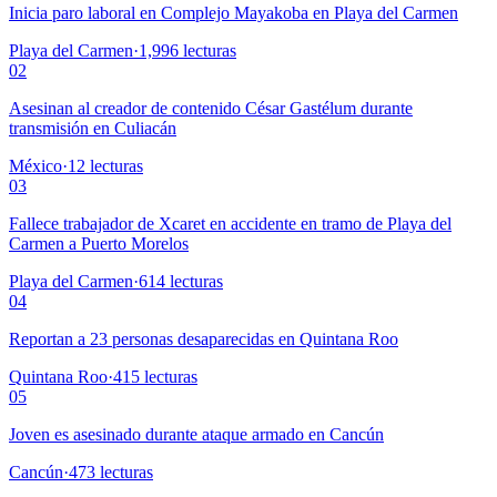
Inicia paro laboral en Complejo Mayakoba en Playa del Carmen
Playa del Carmen
·
1,996
lecturas
02
Asesinan al creador de contenido César Gastélum durante
transmisión en Culiacán
México
·
12
lecturas
03
Fallece trabajador de Xcaret en accidente en tramo de Playa del
Carmen a Puerto Morelos
Playa del Carmen
·
614
lecturas
04
Reportan a 23 personas desaparecidas en Quintana Roo
Quintana Roo
·
415
lecturas
05
Joven es asesinado durante ataque armado en Cancún
Cancún
·
473
lecturas