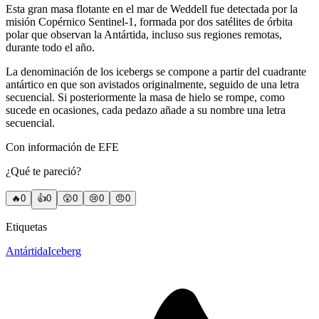
Esta gran masa flotante en el mar de Weddell fue detectada por la
misión Copérnico Sentinel-1, formada por dos satélites de órbita
polar que observan la Antártida, incluso sus regiones remotas,
durante todo el año.
La denominación de los icebergs se compone a partir del cuadrante
antártico en que son avistados originalmente, seguido de una letra
secuencial. Si posteriormente la masa de hielo se rompe, como
sucede en ocasiones, cada pedazo añade a su nombre una letra
secuencial.
Con información de EFE
¿Qué te pareció?
🔥
0
👍
0
😲
0
😢
0
😠
0
Etiquetas
Antártida
Iceberg