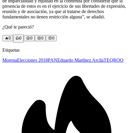
de imparcialidad y equidad en la contienda por considerar que la
presencia de estos es en el ejercicio de sus libertades de expresión,
reunión y de asociación, ya que al tratarse de derechos
fundamentales no tienen restricción alguna”, se añadió.
¿Qué te pareció?
🔥
0
👍
0
😲
0
😢
0
😠
0
Etiquetas
Morena
Elecciones 2018
PAN
Eduardo Martínez Arcila
TEQROO