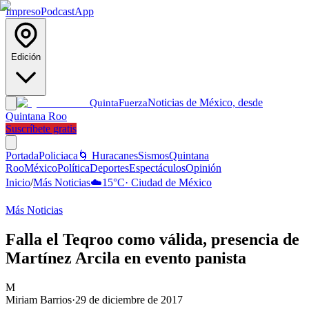
Impreso
Podcast
App
Edición
Noticias de México, desde
Quinta
Fuerza
Quintana Roo
Suscríbete gratis
Portada
Policiaca
🌀 Huracanes
Sismos
Quintana
Roo
México
Política
Deportes
Espectáculos
Opinión
Inicio
/
Más Noticias
☁️
15
°C
·
Ciudad de México
Más Noticias
Falla el Teqroo como válida, presencia de
Martínez Arcila en evento panista
M
Miriam Barrios
·
29 de diciembre de 2017