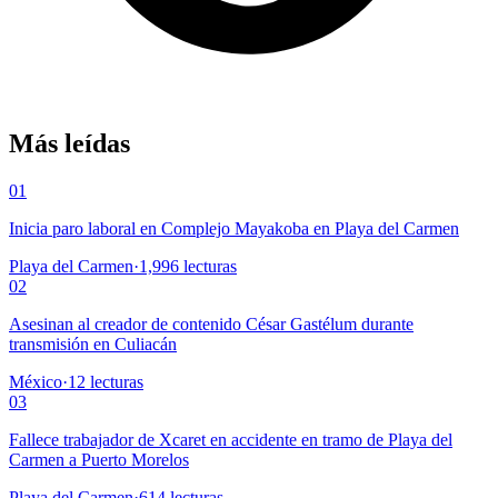
Más leídas
01
Inicia paro laboral en Complejo Mayakoba en Playa del Carmen
Playa del Carmen
·
1,996
lecturas
02
Asesinan al creador de contenido César Gastélum durante
transmisión en Culiacán
México
·
12
lecturas
03
Fallece trabajador de Xcaret en accidente en tramo de Playa del
Carmen a Puerto Morelos
Playa del Carmen
·
614
lecturas