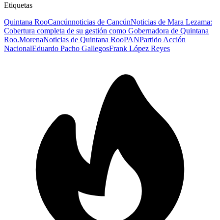
Etiquetas
Quintana Roo
Cancún
noticias de Cancún
Noticias de Mara Lezama:
Cobertura completa de su gestión como Gobernadora de Quintana
Roo.
Morena
Noticias de Quintana Roo
PAN
Partido Acción
Nacional
Eduardo Pacho Gallegos
Frank López Reyes