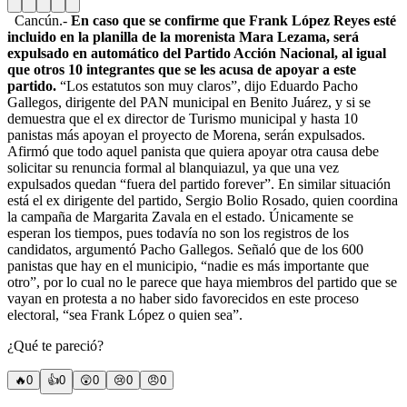
Cancún.-
En caso que se confirme que Frank López Reyes esté
incluido en la planilla de la morenista Mara Lezama, será
expulsado en automático del Partido Acción Nacional, al igual
que otros 10 integrantes que se les acusa de apoyar a este
partido.
“Los estatutos son muy claros”, dijo Eduardo Pacho
Gallegos, dirigente del PAN municipal en Benito Juárez, y si se
demuestra que el ex director de Turismo municipal y hasta 10
panistas más apoyan el proyecto de Morena, serán expulsados.
Afirmó que todo aquel panista que quiera apoyar otra causa debe
solicitar su renuncia formal al blanquiazul, ya que una vez
expulsados quedan “fuera del partido forever”. En similar situación
está el ex dirigente del partido, Sergio Bolio Rosado, quien coordina
la campaña de Margarita Zavala en el estado. Únicamente se
esperan los tiempos, pues todavía no son los registros de los
candidatos, argumentó Pacho Gallegos. Señaló que de los 600
panistas que hay en el municipio, “nadie es más importante que
otro”, por lo cual no le parece que haya miembros del partido que se
vayan en protesta a no haber sido favorecidos en este proceso
electoral, “sea Frank López o quien sea”.
¿Qué te pareció?
🔥
0
👍
0
😲
0
😢
0
😠
0