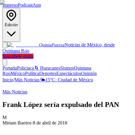
Impreso
Podcast
App
Edición
Noticias de México, desde
Quinta
Fuerza
Quintana Roo
Suscríbete gratis
Portada
Policiaca
🌀 Huracanes
Sismos
Quintana
Roo
México
Política
Deportes
Espectáculos
Opinión
Inicio
/
Más Noticias
🌤️
15
°C
·
Ciudad de México
Más Noticias
Frank López sería expulsado del PAN
M
Miriam Barrios
·
8 de abril de 2018