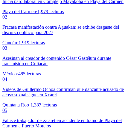
Inicia paro laboral en Complejo Mayakoba en Playa del Carmen
Playa del Carmen
·
1,979
lecturas
02
Fracasa manifestación contra Aguakan; se exhibe desgaste del
discurso político para 2027
Cancún
·
1,919
lecturas
03
Asesinan al creador de contenido César Gastélum durante
transmisión en Culiacán
México
·
485
lecturas
04
Videos de Guillermo Ochoa confirman que danzante acusado de
acoso sexual sigue en Xcaret
Quintana Roo
·
1,387
lecturas
05
Fallece trabajador de Xcaret en accidente en tramo de Playa del
Carmen a Puerto Morelos