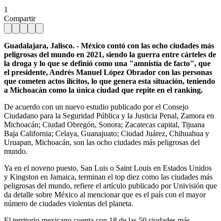
1
Compartir
Guadalajara, Jalisco. - México contó con las ocho ciudades más
peligrosas del mundo en 2021, siendo la guerra entre cárteles de
la droga y lo que se definió como una "amnistía de facto", que
el presidente, Andrés Manuel López Obrador con las personas
que cometen actos ilícitos, lo que genera esta situación, teniendo
a Michoacán como la única ciudad que repite en el ranking.
De acuerdo con un nuevo estudio publicado por el Consejo
Ciudadano para la Seguridad Pública y la Justicia Penal, Zamora en
Michoacán; Ciudad Obregón, Sonora; Zacatecas capital, Tijuana
Baja California; Celaya, Guanajuato; Ciudad Juárez, Chihuahua y
Uruapan, Michoacán, son las ocho ciudades más peligrosas del
mundo.
Ya en el noveno puesto, San Luis o Saint Louis en Estados Unidos
y Kingston en Jamaica, terminan el top diez como las ciudades más
peligrosas del mundo, refiere el artículo publicado por Univisión que
da detalle sobre México al mencionar que es el país con el mayor
número de ciudades violentas del planeta.
El territorio mexicano cuenta con 18 de las 50 ciudades más