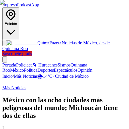
Impreso
Podcast
App
Edición
Noticias de México, desde
Quinta
Fuerza
Quintana Roo
Suscríbete gratis
Portada
Policiaca
🌀 Huracanes
Sismos
Quintana
Roo
México
Política
Deportes
Espectáculos
Opinión
Inicio
/
Más Noticias
🌦️
14
°C
·
Ciudad de México
Más Noticias
México con las ocho ciudades más
peligrosas del mundo; Michoacán tiene
dos de ellas
I