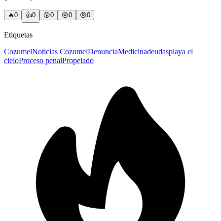
🔥
0
👍
0
😲
0
😢
0
😠
0
Etiquetas
Cozumel
Noticias Cozumel
Denuncia
Medicina
deudas
playa el
cielo
Proceso penal
Propelado