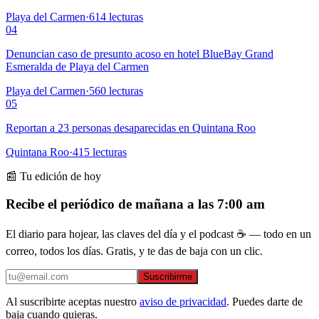
Playa del Carmen
·
614
lecturas
04
Denuncian caso de presunto acoso en hotel BlueBay Grand
Esmeralda de Playa del Carmen
Playa del Carmen
·
560
lecturas
05
Reportan a 23 personas desaparecidas en Quintana Roo
Quintana Roo
·
415
lecturas
📰 Tu edición de hoy
Recibe el periódico de mañana a las 7:00 am
El diario para hojear, las claves del día y el podcast ☕ — todo en un
correo, todos los días. Gratis, y te das de baja con un clic.
Suscribirme
Al suscribirte aceptas nuestro
aviso de privacidad
. Puedes darte de
baja cuando quieras.