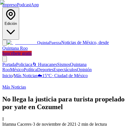
Impreso
Podcast
App
Edición
Noticias de México, desde
Quinta
Fuerza
Quintana Roo
Suscríbete gratis
Portada
Policiaca
🌀 Huracanes
Sismos
Quintana
Roo
México
Política
Deportes
Espectáculos
Opinión
Inicio
/
Más Noticias
☁️
15
°C
·
Ciudad de México
Más Noticias
No llega la justicia para turista propelado
por yate en Cozumel
I
Iriamna Caceres
·
3 de noviembre de 2021
·
2
min de lectura