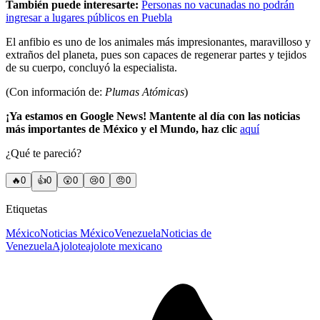
También puede interesarte:
Personas no vacunadas no podrán
ingresar a lugares públicos en Puebla
El anfibio es uno de los animales más impresionantes, maravilloso y
extraños del planeta, pues son capaces de regenerar partes y tejidos
de su cuerpo, concluyó la especialista.
(Con información de:
Plumas Atómicas
)
¡Ya estamos en Google News! Mantente al día con las noticias
más importantes de México y el Mundo, haz clic
aquí
¿Qué te pareció?
🔥
0
👍
0
😲
0
😢
0
😠
0
Etiquetas
México
Noticias México
Venezuela
Noticias de
Venezuela
Ajolote
ajolote mexicano