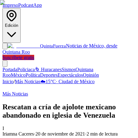
Impreso
Podcast
App
Edición
Noticias de México, desde
Quinta
Fuerza
Quintana Roo
Suscríbete gratis
Portada
Policiaca
🌀 Huracanes
Sismos
Quintana
Roo
México
Política
Deportes
Espectáculos
Opinión
Inicio
/
Más Noticias
☁️
15
°C
·
Ciudad de México
Más Noticias
Rescatan a cría de ajolote mexicano
abandonado en iglesia de Venezuela
I
Iriamna Caceres
·
20 de noviembre de 2021
·
2
min de lectura