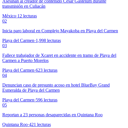
Asesinan al creador de contenido César Gastélum durante
transmisión en Culiacán
México
·
12
lecturas
02
Inicia paro laboral en Complejo Mayakoba en Playa del Carmen
Playa del Carmen
·
1,998
lecturas
03
Fallece trabajador de Xcaret en accidente en tramo de Playa del
Carmen a Puerto Morelos
Playa del Carmen
·
623
lecturas
04
Denuncian caso de presunto acoso en hotel BlueBay Grand
Esmeralda de Playa del Carmen
Playa del Carmen
·
596
lecturas
05
Reportan a 23 personas desaparecidas en Quintana Roo
Quintana Roo
·
421
lecturas