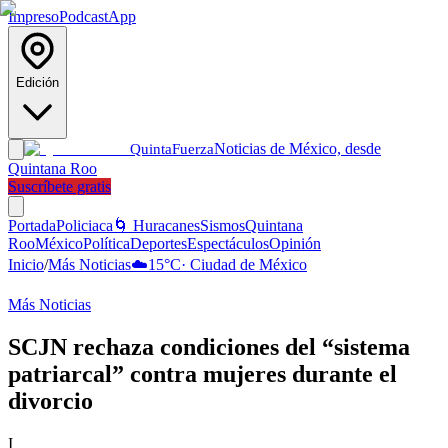
Impreso
Podcast
App
Edición
Noticias de México, desde
Quinta
Fuerza
Quintana Roo
Suscríbete gratis
Portada
Policiaca
🌀 Huracanes
Sismos
Quintana
Roo
México
Política
Deportes
Espectáculos
Opinión
Inicio
/
Más Noticias
☁️
15
°C
·
Ciudad de México
Más Noticias
SCJN rechaza condiciones del “sistema
patriarcal” contra mujeres durante el
divorcio
I