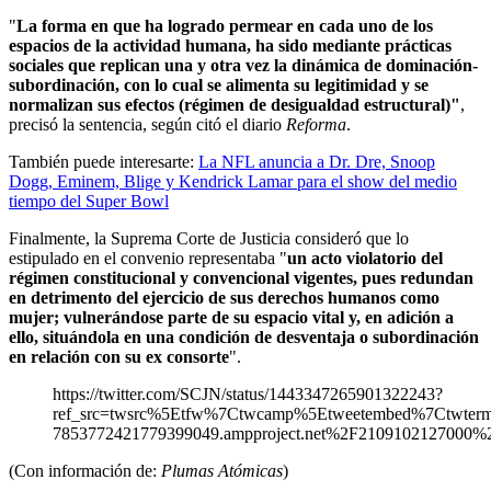
"
La forma en que ha logrado permear en cada uno de los
espacios de la actividad humana, ha sido mediante prácticas
sociales que replican una y otra vez la dinámica de dominación-
subordinación, con lo cual se alimenta su legitimidad y se
normalizan sus efectos (régimen de desigualdad estructural)"
,
precisó la sentencia, según citó el diario
Reforma
.
También puede interesarte:
La NFL anuncia a Dr. Dre, Snoop
Dogg, Eminem, Blige y Kendrick Lamar para el show del medio
tiempo del Super Bowl
Finalmente, la Suprema Corte de Justicia consideró que lo
estipulado en el convenio representaba "
un acto violatorio del
régimen constitucional y convencional vigentes, pues redundan
en detrimento del ejercicio de sus derechos humanos como
mujer; vulnerándose parte de su espacio vital y, en adición a
ello, situándola en una condición de desventaja o subordinación
en relación con su ex consorte
".
https://twitter.com/SCJN/status/1443347265901322243?
ref_src=twsrc%5Etfw%7Ctwcamp%5Etweetembed%7Ctwte
7853772421779399049.ampproject.net%2F2109102127000%2
(Con información de:
Plumas Atómicas
)