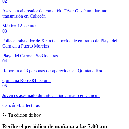
02
Asesinan al creador de contenido César Gastélum durante
transmisión en Culiacán
México
·
12
lecturas
03
Fallece trabajador de Xcaret en accidente en tramo de Playa del
Carmen a Puerto Morelos
Playa del Carmen
·
583
lecturas
04
Reportan a 23 personas desaparecidas en Quintana Roo
Quintana Roo
·
384
lecturas
05
Joven es asesinado durante ataque armado en Cancún
Cancún
·
432
lecturas
📰 Tu edición de hoy
Recibe el periódico de mañana a las 7:00 am