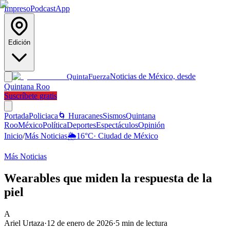
Impreso
Podcast
App
Edición
Noticias de México, desde
Quinta
Fuerza
Quintana Roo
Suscríbete gratis
Portada
Policiaca
🌀 Huracanes
Sismos
Quintana
Roo
México
Política
Deportes
Espectáculos
Opinión
Inicio
/
Más Noticias
🌦️
16
°C
·
Ciudad de México
Más Noticias
Wearables que miden la respuesta de la
piel
A
Ariel Urtaza
·
12 de enero de 2026
·
5
min de lectura