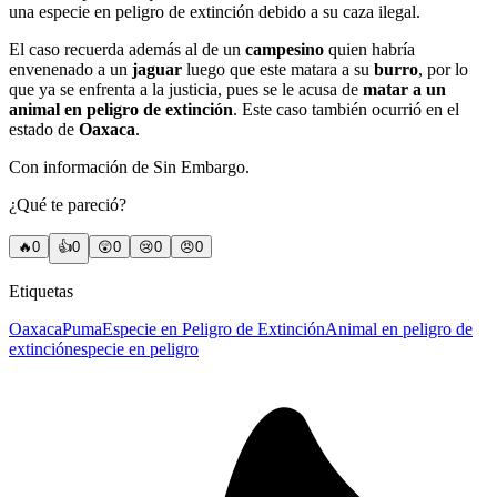
una especie en peligro de extinción debido a su caza ilegal.
El caso recuerda además al de un
campesino
quien habría
envenenado a un
jaguar
luego que este matara a su
burro
, por lo
que ya se enfrenta a la justicia, pues se le acusa de
matar a un
animal en peligro de extinción
. Este caso también ocurrió en el
estado de
Oaxaca
.
Con información de Sin Embargo.
¿Qué te pareció?
🔥
0
👍
0
😲
0
😢
0
😠
0
Etiquetas
Oaxaca
Puma
Especie en Peligro de Extinción
Animal en peligro de
extinción
especie en peligro