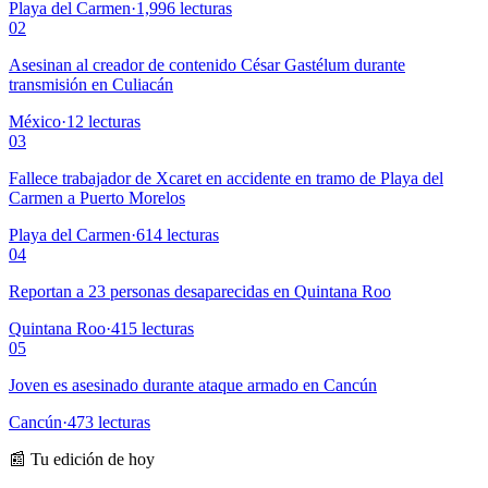
Playa del Carmen
·
1,996
lecturas
02
Asesinan al creador de contenido César Gastélum durante
transmisión en Culiacán
México
·
12
lecturas
03
Fallece trabajador de Xcaret en accidente en tramo de Playa del
Carmen a Puerto Morelos
Playa del Carmen
·
614
lecturas
04
Reportan a 23 personas desaparecidas en Quintana Roo
Quintana Roo
·
415
lecturas
05
Joven es asesinado durante ataque armado en Cancún
Cancún
·
473
lecturas
📰 Tu edición de hoy