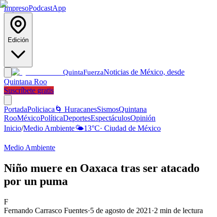
Impreso
Podcast
App
Edición
Noticias de México, desde
Quinta
Fuerza
Quintana Roo
Suscríbete gratis
Portada
Policiaca
🌀 Huracanes
Sismos
Quintana
Roo
México
Política
Deportes
Espectáculos
Opinión
Inicio
/
Medio Ambiente
🌤️
13
°C
·
Ciudad de México
Medio Ambiente
Niño muere en Oaxaca tras ser atacado
por un puma
F
Fernando Carrasco Fuentes
·
5 de agosto de 2021
·
2
min de lectura