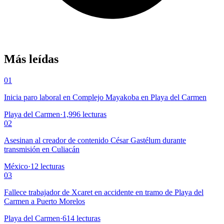
Más leídas
01
Inicia paro laboral en Complejo Mayakoba en Playa del Carmen
Playa del Carmen
·
1,996
lecturas
02
Asesinan al creador de contenido César Gastélum durante
transmisión en Culiacán
México
·
12
lecturas
03
Fallece trabajador de Xcaret en accidente en tramo de Playa del
Carmen a Puerto Morelos
Playa del Carmen
·
614
lecturas