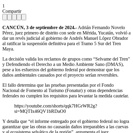
1
Compartir
CANCÚN, 3 de septiembre de 2024.-
Adrián Fernando Novelo
Pérez, juez primero de distrito con sede en Mérida, Yucatán, volvió a
dar un revés judicial al gobierno de Andrés Manuel López Obrador
al ratificar la suspensión definitiva para el Tramo 5 Sur del Tren
Maya.
La decisión valida los reclamos de grupos como “Selvame del Tren"
y Defendiendo el Derecho a un Medio Ambiente Sano (DMAS),
pese a los esfuerzos del gobierno federal por demostrar que los
daños ambientales causados por el proyecto serían reversibles.
El fallo determina que las pruebas presentadas por el Fondo
Nacional de Fomento al Turismo (Fonatur) y otras dependencias
federales no cumplen los requisitos para levantar la medida cautelar.
https://youtube.com/shorts/qqk7HGrWR2g?
si=MQTIx46QV1bRDaO0
Y detalla que “el informe entregado por el gobierno federal no logra
garantizar que las obras no causarán daños irreparables a las cuevas
y al ecosistema selvático de la región”, argumenta el juez.