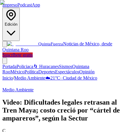
Impreso
Podcast
App
Edición
Noticias de México, desde
Quinta
Fuerza
Quintana Roo
Suscríbete gratis
Portada
Policiaca
🌀 Huracanes
Sismos
Quintana
Roo
México
Política
Deportes
Espectáculos
Opinión
Inicio
/
Medio Ambiente
☁️
21
°C
·
Ciudad de México
Medio Ambiente
Video: Dificultades legales retrasan al
Tren Maya; costo creció por “cártel de
ampareros”, según la Sectur
C