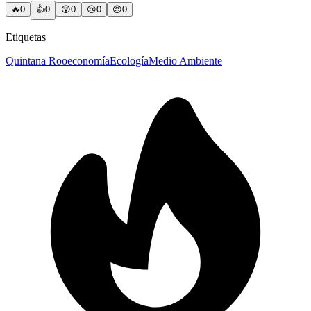
🔥
0
👍
0
😲
0
😢
0
😠
0
Etiquetas
Quintana Roo
economía
Ecología
Medio Ambiente