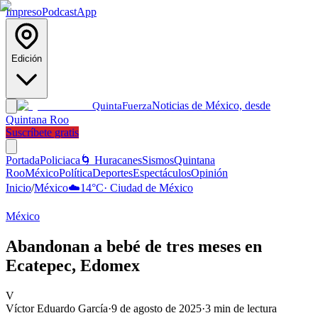
Impreso
Podcast
App
Edición
Noticias de México, desde
Quinta
Fuerza
Quintana Roo
Suscríbete gratis
Portada
Policiaca
🌀 Huracanes
Sismos
Quintana
Roo
México
Política
Deportes
Espectáculos
Opinión
Inicio
/
México
☁️
14
°C
·
Ciudad de México
México
Abandonan a bebé de tres meses en
Ecatepec, Edomex
V
Víctor Eduardo García
·
9 de agosto de 2025
·
3
min de lectura