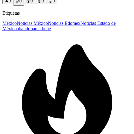
🔥
0
👍
0
😲
0
😢
0
😠
0
Etiquetas
México
Noticias México
Noticias Edomex
Noticias Estado de
México
abandonan a bebé