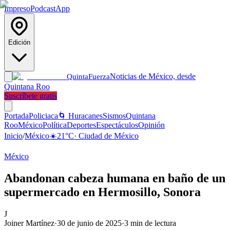
Impreso
Podcast
App
Edición
Noticias de México, desde
Quinta
Fuerza
Quintana Roo
Suscríbete gratis
Portada
Policiaca
🌀 Huracanes
Sismos
Quintana
Roo
México
Política
Deportes
Espectáculos
Opinión
Inicio
/
México
☀️
21
°C
·
Ciudad de México
México
Abandonan cabeza humana en baño de un
supermercado en Hermosillo, Sonora
J
Joiner Martínez
·
30 de junio de 2025
·
3
min de lectura