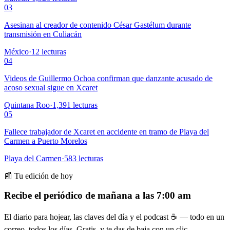
03
Asesinan al creador de contenido César Gastélum durante
transmisión en Culiacán
México
·
12
lecturas
04
Videos de Guillermo Ochoa confirman que danzante acusado de
acoso sexual sigue en Xcaret
Quintana Roo
·
1,391
lecturas
05
Fallece trabajador de Xcaret en accidente en tramo de Playa del
Carmen a Puerto Morelos
Playa del Carmen
·
583
lecturas
📰 Tu edición de hoy
Recibe el periódico de mañana a las 7:00 am
El diario para hojear, las claves del día y el podcast ☕ — todo en un
correo, todos los días. Gratis, y te das de baja con un clic.