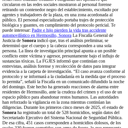
circularon en las redes sociales mostraron al personal forense
retirando un contenedor negro del establecimiento, escoltado por
agentes y trabajadores de la plaza, en una zona acordonada al
público. El personal especializado portaba trajes de protección
biológica y guantes, en cumplimiento del protocolo pericial. Te
puede interesar:
Padre e hijo pierden la vida tras accidente
automovilístico en Hermosillo, Sonora
La Fiscalía General de
Justicia de
Sonora
indicó que, tras el análisis preliminar, se
determinó que el cuerpo y la cabeza corresponden a una sola
persona. La línea de investigación principal apunta a un posible
conflicto entre víctima y agresor, presuntamente bajo el influjo de
sustancias tóxicas. La FGJES informó que continúan con
entrevistas, análisis forense y recolección de datos para integrar
evidencia a la carpeta de investigación. “El caso avanza conforme al
protocolo y se informará a la ciudadanía en la medida que el proceso
lo permita”, señaló la Fiscalía en un comunicado difundido la noche
del domingo. Este hecho ha generado reacciones de alarma entre
residentes de Hermosillo, ante la crudeza del crimen y el uso de un
espacio público para abandonar restos humanos. Las autoridades
han reforzado la vigilancia en la zona mientras continúan las
diligencias. Durante los primeros cinco meses de 2025, el estado de
Sonora
ha registrado un total de 528 homicidios, según datos del
Secretariado Ejecutivo del Sistema Nacional de Seguridad Pública.
De esa cifra, 451 casos corresponden a homicidios dolosos, de los
cuales 330 fueron cometidos con arma de fuego, lo que representa