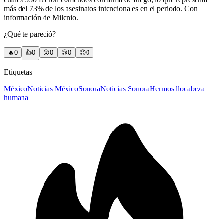
más del 73% de los asesinatos intencionales en el periodo. Con
información de Milenio.
¿Qué te pareció?
🔥
0
👍
0
😲
0
😢
0
😠
0
Etiquetas
México
Noticias México
Sonora
Noticias Sonora
Hermosillo
cabeza
humana