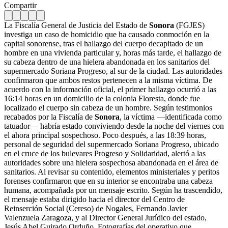
Compartir
La Fiscalía General de Justicia del Estado de
Sonora
(FGJES)
investiga un caso de homicidio que ha causado conmoción en la
capital sonorense, tras el hallazgo del cuerpo decapitado de un
hombre en una vivienda particular y, horas más tarde, el hallazgo de
su cabeza dentro de una hielera abandonada en los sanitarios del
supermercado Soriana Progreso, al sur de la ciudad. Las autoridades
confirmaron que ambos restos pertenecen a la misma víctima. De
acuerdo con la información oficial, el primer hallazgo ocurrió a las
16:14 horas en un domicilio de la colonia Floresta, donde fue
localizado el cuerpo sin cabeza de un hombre. Según testimonios
recabados por la Fiscalía de
Sonora
, la víctima —identificada como
tatuador— habría estado conviviendo desde la noche del viernes con
el ahora principal sospechoso. Poco después, a las 18:39 horas,
personal de seguridad del supermercado Soriana Progreso, ubicado
en el cruce de los bulevares Progreso y Solidaridad, alertó a las
autoridades sobre una hielera sospechosa abandonada en el área de
sanitarios. Al revisar su contenido, elementos ministeriales y peritos
forenses confirmaron que en su interior se encontraba una cabeza
humana, acompañada por un mensaje escrito. Según ha trascendido,
el mensaje estaba dirigido hacia el director del Centro de
Reinserción Social (Cereso) de Nogales, Fernando Javier
Valenzuela Zaragoza, y al Director General Jurídico del estado,
Jesús Abel Guirado Orduño. Fotografías del operativo que