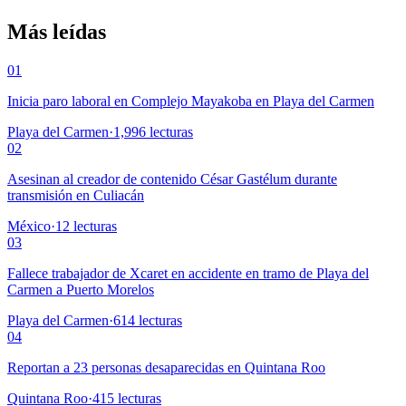
Más leídas
01
Inicia paro laboral en Complejo Mayakoba en Playa del Carmen
Playa del Carmen
·
1,996
lecturas
02
Asesinan al creador de contenido César Gastélum durante
transmisión en Culiacán
México
·
12
lecturas
03
Fallece trabajador de Xcaret en accidente en tramo de Playa del
Carmen a Puerto Morelos
Playa del Carmen
·
614
lecturas
04
Reportan a 23 personas desaparecidas en Quintana Roo
Quintana Roo
·
415
lecturas