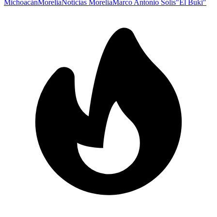
Michoacán
Morelia
Noticias Morelia
Marco Antonio Solís
"El Buki"