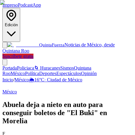
Impreso
Podcast
App
Edición
Noticias de México, desde
Quinta
Fuerza
Quintana Roo
Suscríbete gratis
Portada
Policiaca
🌀 Huracanes
Sismos
Quintana
Roo
México
Política
Deportes
Espectáculos
Opinión
Inicio
/
México
🌦️
16
°C
·
Ciudad de México
México
Abuela deja a nieto en auto para
conseguir boletos de "El Buki" en
Morelia
F