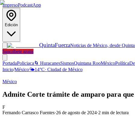
Impreso
Podcast
App
Edición
Quinta
Fuerza
Noticias de México, desde Quint
Suscríbete gratis
Portada
Policiaca
🌀 Huracanes
Sismos
Quintana Roo
México
Política
De
Inicio
/
México
🌤️
14
°C
·
Ciudad de México
México
Admite Corte trámite de amparo para que 
F
Fernando Carrasco Fuentes
·
26 de agosto de 2024
·
2
min de lectura