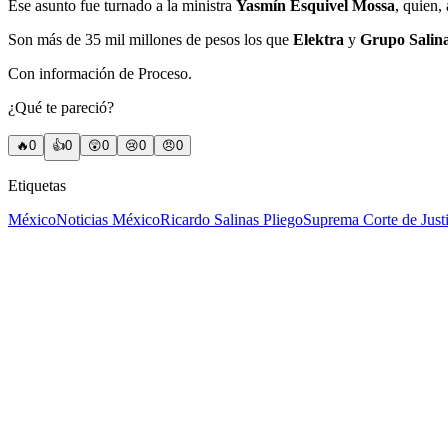
Ese asunto fue turnado a la ministra
Yasmín Esquivel Mossa
, quien,
Son más de 35 mil millones de pesos los que
Elektra
y
Grupo Salin
Con información de Proceso.
¿Qué te pareció?
🔥
0
👍
0
😲
0
😢
0
😠
0
Etiquetas
México
Noticias México
Ricardo Salinas Pliego
Suprema Corte de Just