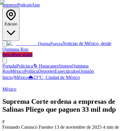
Impreso
Podcast
App
Edición
Noticias de México, desde
Quinta
Fuerza
Quintana Roo
Suscríbete gratis
Portada
Policiaca
🌀 Huracanes
Sismos
Quintana
Roo
México
Política
Deportes
Espectáculos
Opinión
Inicio
/
México
🌦️
23
°C
·
Ciudad de México
México
Suprema Corte ordena a empresas de
Salinas Pliego que paguen 33 mil mdp
F
Fernando Carrasco Fuentes
·
13 de noviembre de 2025
·
4
min de