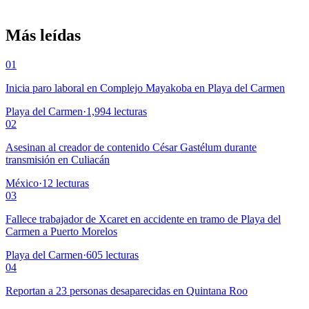
Más leídas
01
Inicia paro laboral en Complejo Mayakoba en Playa del Carmen
Playa del Carmen
·
1,994
lecturas
02
Asesinan al creador de contenido César Gastélum durante
transmisión en Culiacán
México
·
12
lecturas
03
Fallece trabajador de Xcaret en accidente en tramo de Playa del
Carmen a Puerto Morelos
Playa del Carmen
·
605
lecturas
04
Reportan a 23 personas desaparecidas en Quintana Roo