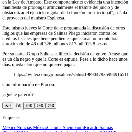
en la Ley de Amparo. Este comportamiento evidencia una intención
manifiesta de prolongar artificialmente el trámite del juicio y de
obstaculizar el ejercicio regular de la función jurisdiccional”, señala
el proyecto del ministro Espinosa.
Este mismo jueves la Corte tiene programada la discusión de otros
litigios que las empresas de Salinas Pliego iniciaron contra los
créditos fiscales que tiene pendientes que suman un monto total
aproximado de 48 mil 326 millones 817 mil 913.8 pesos.
Por su parte, Grupo Salinas calificó la decisión de grave. Acusó que
es un día negro y que la Corte es espuria. Pese a lo dicho hace unos
días, queda claro que no quieren pagar.
https://twitter.com/gruposalinas/status/1989047836994916511
Con información de Proceso.
¿Qué te pareció?
🔥
0
👍
0
😲
0
😢
0
😠
0
Etiquetas
México
Noticias México
Claudia Sheinbaum
Ricardo Salinas