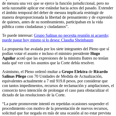
de mesura una vez que se ejerce la función jurisdiccional, pero no
sería razonable aplicar ese estándar hacia actos del pasado. Extender
el ámbito temporal del deber de mesura implicaría restringir de
manera desproporcionada la libertad de pensamiento y de expresión
de quienes, antes de su nombramiento, participaban en la vida
pública como ciudadanas y ciudadanos”.
Te puede interesar:
Grupo Salinas no necesita reunión ni acuerdo;
puede pagar hoy mismo si lo desea: Claudia Sheinbaum
La propuesta fue avalada por los siete integrantes del Pleno que sí
podían votar el asunto e incluso el ministro presidente
Hugo
Aguilar
acotó que las expresiones de la ministra Batres no tenían
nada qué ver con los asuntos que la Corte debía resolver.
Asimismo, el Pleno ordenó multar a
Grupo Elektra
de
Ricardo
Salinas Pliego
con 70 Unidades de Medida de Actualización,
equivalentes actualmente a 7 mil 919.8 pesos, por considerar que
con tantos impedimentos, recursos de reclamación y ampliaciones, el
consorcio tuvo intención de prolongar el caso para obstaculizar el
dictado de las resoluciones de la Corte.
“La parte promovente intentó en repetidas ocasiones suspender el
procedimiento con motivo de la presentación de nuevos recursos,
solicitud que fue negada en más de una ocasión al no estar prevista