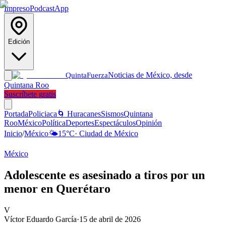
Impreso
Podcast
App
Edición
Noticias de México, desde
Quinta
Fuerza
Quintana Roo
Suscríbete gratis
Portada
Policiaca
🌀 Huracanes
Sismos
Quintana
Roo
México
Política
Deportes
Espectáculos
Opinión
Inicio
/
México
🌤️
15
°C
·
Ciudad de México
México
Adolescente es asesinado a tiros por un
menor en Querétaro
V
Víctor Eduardo García
·
15 de abril de 2026