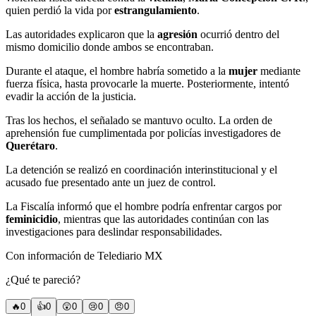
quien perdió la vida por
estrangulamiento
.
Las autoridades explicaron que la
agresión
ocurrió dentro del
mismo domicilio donde ambos se encontraban.
Durante el ataque, el hombre habría sometido a la
mujer
mediante
fuerza física, hasta provocarle la muerte. Posteriormente, intentó
evadir la acción de la justicia.
Tras los hechos, el señalado se mantuvo oculto. La orden de
aprehensión fue cumplimentada por policías investigadores de
Querétaro
.
La detención se realizó en coordinación interinstitucional y el
acusado fue presentado ante un juez de control.
La Fiscalía informó que el hombre podría enfrentar cargos por
feminicidio
, mientras que las autoridades continúan con las
investigaciones para deslindar responsabilidades.
Con información de Telediario MX
¿Qué te pareció?
🔥
0
👍
0
😲
0
😢
0
😠
0