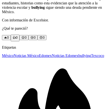
estudiantes, historias como esta evidencian que la atención a la
violencia escolar y
bullying
sigue siendo una deuda pendiente en
México.
Con información de Excelsior.
¿Qué te pareció?
🔥
0
👍
0
😲
0
😢
0
😠
0
Etiquetas
México
Noticias México
Edomex
Noticias Edomex
bullying
Texcoco