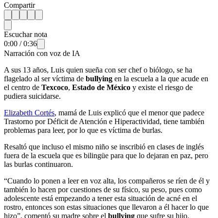
Compartir
Escuchar nota
0:00
/
0:36
Narración con voz de IA
A sus 13 años, Luis quien sueña con ser chef o biólogo, se ha
flagelado al ser víctima de
bullying
en la escuela a la que acude en
el centro de
Texcoco
,
Estado de México
y existe el riesgo de
pudiera suicidarse.
Elizabeth Cortés
, mamá de Luis explicó que el menor que padece
Trastorno por Déficit de Atención e Hiperactividad, tiene también
problemas para leer, por lo que es víctima de burlas.
Resaltó que incluso el mismo niño se inscribió en clases de inglés
fuera de la escuela que es bilingüe para que lo dejaran en paz, pero
las burlas continuaron.
“Cuando lo ponen a leer en voz alta, los compañeros se ríen de él y
también lo hacen por cuestiones de su físico, su peso, pues como
adolescente está empezando a tener esta situación de acné en el
rostro, entonces son estas situaciones que llevaron a él hacer lo que
hizo”, comentó su madre sobre el
bullying
que sufre su hijo.