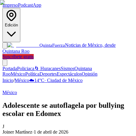
Impreso
Podcast
App
Edición
Noticias de México, desde
Quinta
Fuerza
Quintana Roo
Suscríbete gratis
Portada
Policiaca
🌀 Huracanes
Sismos
Quintana
Roo
México
Política
Deportes
Espectáculos
Opinión
Inicio
/
México
☁️
14
°C
·
Ciudad de México
México
Adolescente se autoflagela por bullying
escolar en Edomex
J
Joiner Martínez
·
1 de abril de 2026