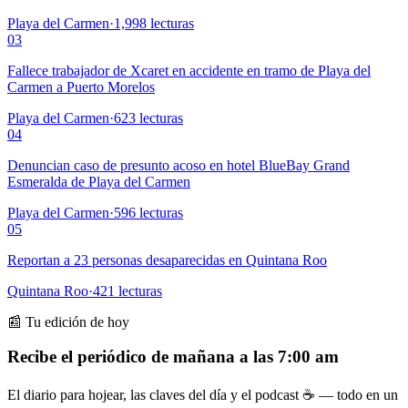
Playa del Carmen
·
1,998
lecturas
03
Fallece trabajador de Xcaret en accidente en tramo de Playa del
Carmen a Puerto Morelos
Playa del Carmen
·
623
lecturas
04
Denuncian caso de presunto acoso en hotel BlueBay Grand
Esmeralda de Playa del Carmen
Playa del Carmen
·
596
lecturas
05
Reportan a 23 personas desaparecidas en Quintana Roo
Quintana Roo
·
421
lecturas
📰 Tu edición de hoy
Recibe el periódico de mañana a las 7:00 am
El diario para hojear, las claves del día y el podcast ☕ — todo en un