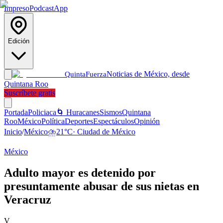
Impreso
Podcast
App
Edición
Noticias de México, desde
Quinta
Fuerza
Quintana Roo
Suscríbete gratis
Portada
Policiaca
🌀 Huracanes
Sismos
Quintana
Roo
México
Política
Deportes
Espectáculos
Opinión
Inicio
/
México
⛈️
21
°C
·
Ciudad de México
México
Adulto mayor es detenido por
presuntamente abusar de sus nietas en
Veracruz
V