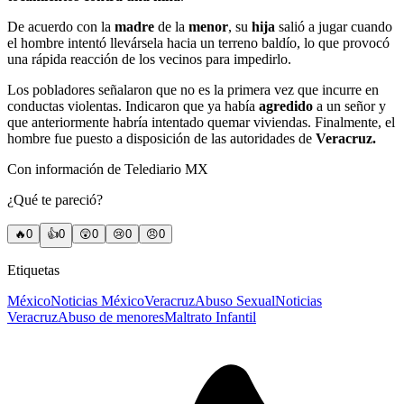
De acuerdo con la
madre
de la
menor
, su
hija
salió a jugar cuando
el hombre intentó llevársela hacia un terreno baldío, lo que provocó
una rápida reacción de los vecinos para impedirlo.
Los pobladores señalaron que no es la primera vez que incurre en
conductas violentas. Indicaron que ya había
agredido
a un señor y
que anteriormente habría intentado quemar viviendas. Finalmente, el
hombre fue puesto a disposición de las autoridades de
Veracruz.
Con información de Telediario MX
¿Qué te pareció?
🔥
0
👍
0
😲
0
😢
0
😠
0
Etiquetas
México
Noticias México
Veracruz
Abuso Sexual
Noticias
Veracruz
Abuso de menores
Maltrato Infantil