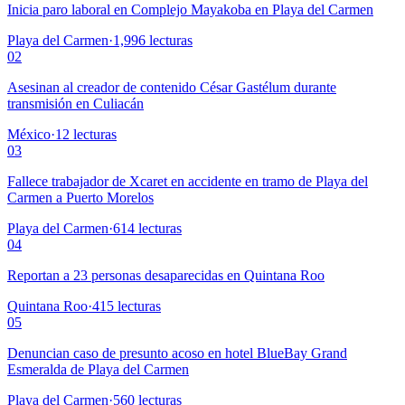
Inicia paro laboral en Complejo Mayakoba en Playa del Carmen
Playa del Carmen
·
1,996
lecturas
02
Asesinan al creador de contenido César Gastélum durante
transmisión en Culiacán
México
·
12
lecturas
03
Fallece trabajador de Xcaret en accidente en tramo de Playa del
Carmen a Puerto Morelos
Playa del Carmen
·
614
lecturas
04
Reportan a 23 personas desaparecidas en Quintana Roo
Quintana Roo
·
415
lecturas
05
Denuncian caso de presunto acoso en hotel BlueBay Grand
Esmeralda de Playa del Carmen
Playa del Carmen
·
560
lecturas