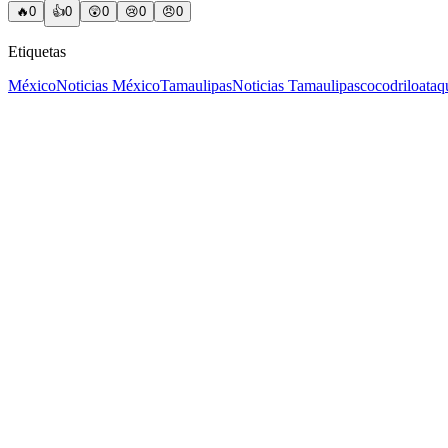
🔥
0
👍
0
😲
0
😢
0
😠
0
Etiquetas
México
Noticias México
Tamaulipas
Noticias Tamaulipas
cocodrilo
ataq