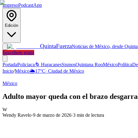
Impreso
Podcast
App
Edición
Quinta
Fuerza
Noticias de México, desde Quint
Suscríbete gratis
Portada
Policiaca
🌀 Huracanes
Sismos
Quintana Roo
México
Política
De
Inicio
/
México
🌦️
17
°C
·
Ciudad de México
México
Adulto mayor queda con el brazo desgarra
W
Wendy Ravelo
·
9 de marzo de 2026
·
3
min de lectura