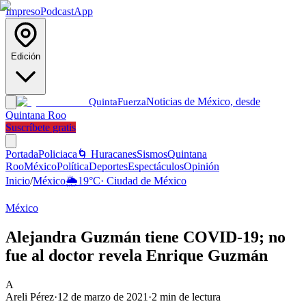
Impreso
Podcast
App
Edición
Noticias de México, desde
Quinta
Fuerza
Quintana Roo
Suscríbete gratis
Portada
Policiaca
🌀 Huracanes
Sismos
Quintana
Roo
México
Política
Deportes
Espectáculos
Opinión
Inicio
/
México
🌦️
19
°C
·
Ciudad de México
México
Alejandra Guzmán tiene COVID-19; no
fue al doctor revela Enrique Guzmán
A
Areli Pérez
·
12 de marzo de 2021
·
2
min de lectura