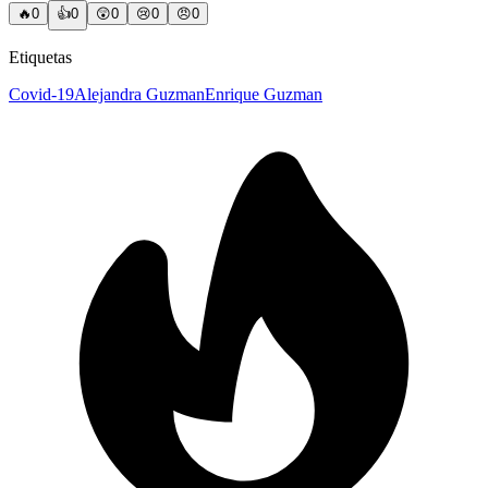
🔥
0
👍
0
😲
0
😢
0
😠
0
Etiquetas
Covid-19
Alejandra Guzman
Enrique Guzman