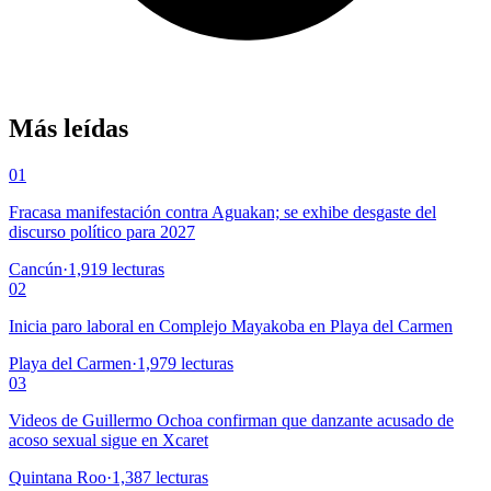
Más leídas
01
Fracasa manifestación contra Aguakan; se exhibe desgaste del
discurso político para 2027
Cancún
·
1,919
lecturas
02
Inicia paro laboral en Complejo Mayakoba en Playa del Carmen
Playa del Carmen
·
1,979
lecturas
03
Videos de Guillermo Ochoa confirman que danzante acusado de
acoso sexual sigue en Xcaret
Quintana Roo
·
1,387
lecturas