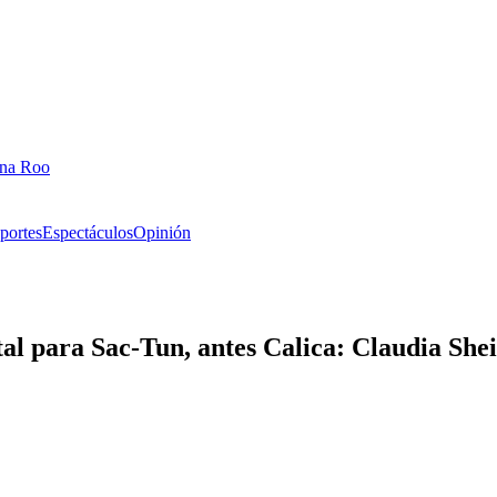
ana Roo
portes
Espectáculos
Opinión
tal para Sac-Tun, antes Calica: Claudia Sh