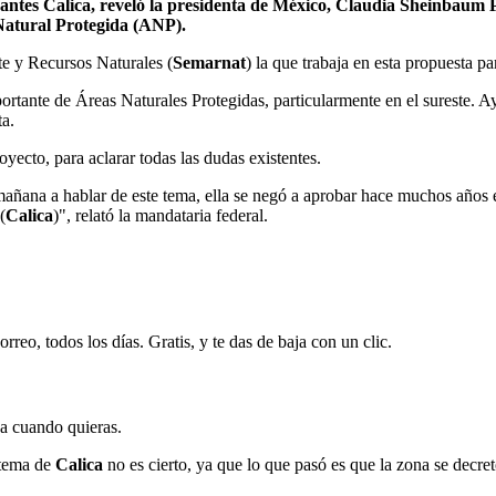
 antes Calica, reveló la presidenta de México, Claudia Sheinbaum 
 Natural Protegida (ANP).
te y Recursos Naturales (
Semarnat
) la que trabaja en esta propuesta pa
ante de Áreas Naturales Protegidas, particularmente en el sureste. Aye
ta.
oyecto, para aclarar todas las dudas existentes.
 mañana a hablar de este tema, ella se negó a aprobar hace muchos años 
(
Calica
)", relató la mandataria federal.
rreo, todos los días. Gratis, y te das de baja con un clic.
ja cuando quieras.
 tema de
Calica
no es cierto, ya que lo que pasó es que la zona se dec