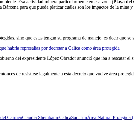
ambiente. Esa actividad minera particularmente en esa zona (
Playa del
a Bárcena para que pueda platicar cuáles son los impactos de la mina y 
otegidas, sino que estas tengan su programa de manejo, es decir que se
e habría represalias por decretar a Calica como área protegida
ierno del expresidente López Obrador anunció que iba a rescatar el sit
entonces de resistirse legalmente a esta decreto que vuelve área protegi
a del Carmen
Claudia Sheinbaum
Calica
Sac-Tun
Área Natural Protegida