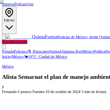
Impreso
Podcast
App
Edición
Quinta
Fuerza
Noticias de México, desde Quint
Suscríbete gratis
Portada
Policiaca
🌀 Huracanes
Sismos
Quintana Roo
México
Política
De
Inicio
/
México
🌤️
19
°C
·
Ciudad de México
México
Alista Semarnat el plan de manejo ambien
F
Fernando Carrasco Fuentes
·
10 de octubre de 2024
·
3
min de lectura