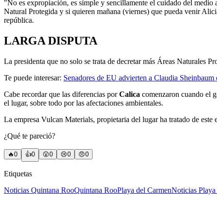
"No es expropiación, es simple y sencillamente el cuidado del medio 
Natural Protegida y si quieren mañana (viernes) que pueda venir Alici
república.
LARGA DISPUTA
La presidenta que no solo se trata de decretar más Áreas Naturales Pr
Te puede interesar:
Senadores de EU advierten a Claudia Sheinbaum qu
Cabe recordar que las diferencias por
Calica
comenzaron cuando el gob
el lugar, sobre todo por las afectaciones ambientales.
La empresa Vulcan Materials, propietaria del lugar ha tratado de este 
¿Qué te pareció?
🔥
0
👍
0
😲
0
😢
0
😠
0
Etiquetas
Noticias Quintana Roo
Quintana Roo
Playa del Carmen
Noticias Play