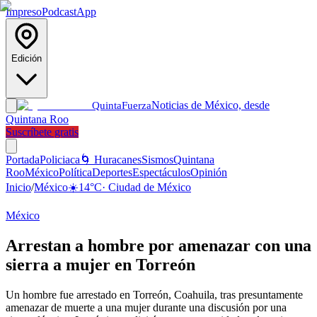
Impreso
Podcast
App
Edición
Noticias de México, desde
Quinta
Fuerza
Quintana Roo
Suscríbete gratis
Portada
Policiaca
🌀 Huracanes
Sismos
Quintana
Roo
México
Política
Deportes
Espectáculos
Opinión
Inicio
/
México
☀️
14
°C
·
Ciudad de México
México
Arrestan a hombre por amenazar con una
sierra a mujer en Torreón
Un hombre fue arrestado en Torreón, Coahuila, tras presuntamente
amenazar de muerte a una mujer durante una discusión por una