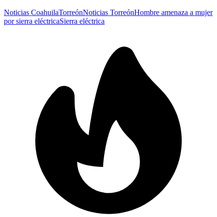
Noticias Coahuila
Torreón
Noticias Torreón
Hombre amenaza a mujer
por sierra eléctrica
Sierra eléctrica