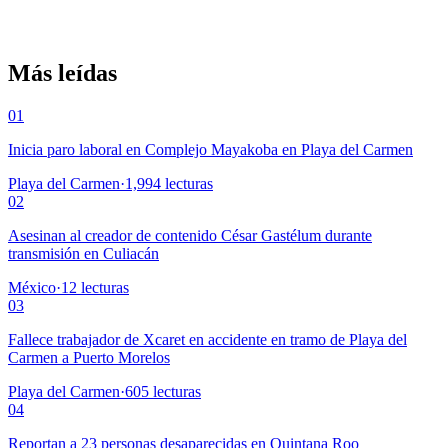
Más leídas
01
Inicia paro laboral en Complejo Mayakoba en Playa del Carmen
Playa del Carmen
·
1,994
lecturas
02
Asesinan al creador de contenido César Gastélum durante
transmisión en Culiacán
México
·
12
lecturas
03
Fallece trabajador de Xcaret en accidente en tramo de Playa del
Carmen a Puerto Morelos
Playa del Carmen
·
605
lecturas
04
Reportan a 23 personas desaparecidas en Quintana Roo