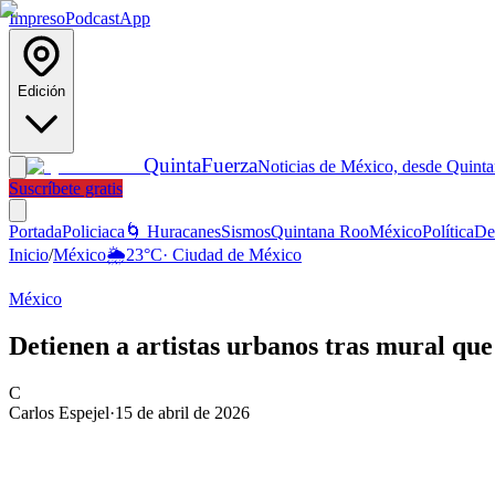
Impreso
Podcast
App
Edición
Quinta
Fuerza
Noticias de México, desde Quint
Suscríbete gratis
Portada
Policiaca
🌀 Huracanes
Sismos
Quintana Roo
México
Política
De
Inicio
/
México
🌦️
23
°C
·
Ciudad de México
México
Detienen a artistas urbanos tras mural que
C
Carlos Espejel
·
15 de abril de 2026