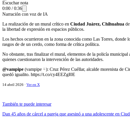
Escuchar nota
0:00
/
0:36
Narración con voz de IA
La realización de un mural crítico en
Ciudad Juárez, Chihuahua
der
la libertad de expresión en espacios públicos.
Los hechos ocurrieron en la zona conocida como Las Torres, donde l
rasgos de de un cerdo, como forma de crítica política.
No obstante, tras finalizar el mural, elementos de la policía municipal 
quienes cuestionaron la intervención de las autoridades.
@vampipe
(vampipe ⍨): Cruz Pérez Cuéllar, alcalde morenista de Ciud
quedó igualito. https://t.co/cy4EEZgI0E
14 abril 2026 ·
Ver en X
También te puede interesar
Dan 45 años de cárcel a pareja que asesinó a una adolescente en Ciu