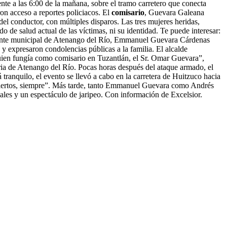
e a las 6:00 de la mañana, sobre el tramo carretero que conecta
n acceso a reportes policiacos. El
comisario
, Guevara Galeana
 del conductor, con múltiples disparos. Las tres mujeres heridas,
 de salud actual de las víctimas, ni su identidad. Te puede interesar:
ente municipal de Atenango del Río, Emmanuel Guevara Cárdenas
y expresaron condolencias públicas a la familia. El alcalde
uien fungía como comisario en Tuzantlán, el Sr. Omar Guevara”,
Feria de Atenango del Río. Pocas horas después del ataque armado, el
 tranquilo, el evento se llevó a cabo en la carretera de Huitzuco hacia
abiertos, siempre”. Más tarde, tanto Emmanuel Guevara como Andrés
les y un espectáculo de jaripeo. Con información de Excelsior.