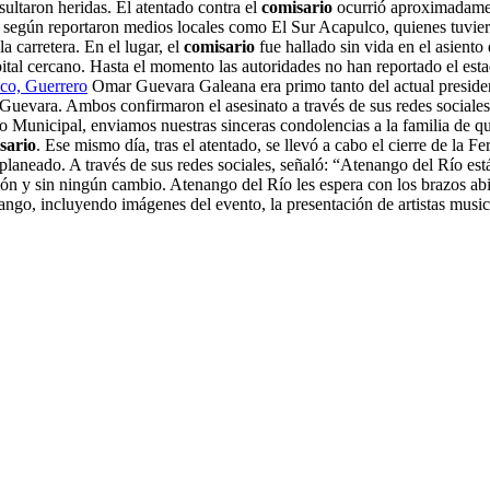
ltaron heridas. El atentado contra el
comisario
ocurrió aproximadament
 según reportaron medios locales como El Sur Acapulco, quienes tuviero
 carretera. En el lugar, el
comisario
fue hallado sin vida en el asiento
al cercano. Hasta el momento las autoridades no han reportado el estado
lco, Guerrero
Omar Guevara Galeana era primo tanto del actual presid
uevara. Ambos confirmaron el asesinato a través de sus redes sociales 
Municipal, enviamos nuestras sinceras condolencias a la familia de q
sario
. Ese mismo día, tras el atentado, se llevó a cabo el cierre de la 
planeado. A través de sus redes sociales, señaló: “Atenango del Río está
ción y sin ningún cambio. Atenango del Río les espera con los brazos 
o, incluyendo imágenes del evento, la presentación de artistas musica