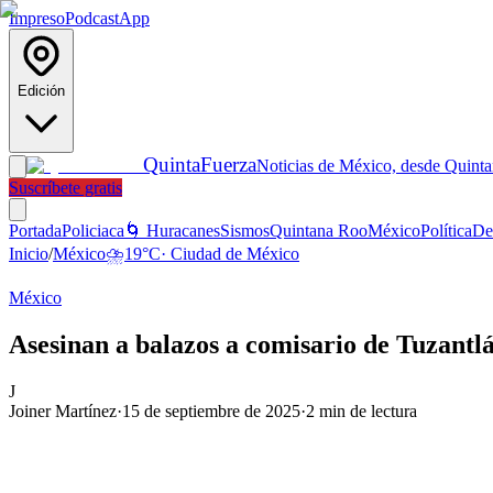
Impreso
Podcast
App
Edición
Quinta
Fuerza
Noticias de México, desde Quint
Suscríbete gratis
Portada
Policiaca
🌀 Huracanes
Sismos
Quintana Roo
México
Política
De
Inicio
/
México
⛈️
19
°C
·
Ciudad de México
México
Asesinan a balazos a comisario de Tuzantlá
J
Joiner Martínez
·
15 de septiembre de 2025
·
2
min de lectura