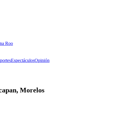
ana Roo
portes
Espectáculos
Opinión
acapan, Morelos