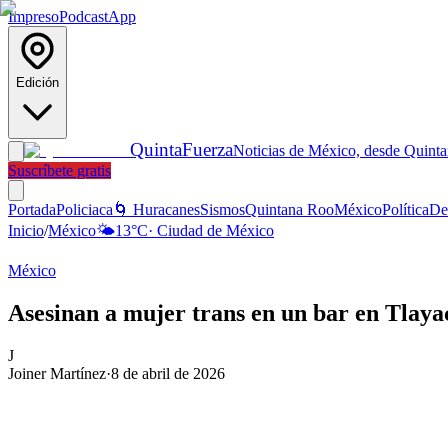
Impreso
Podcast
App
Edición
Quinta
Fuerza
Noticias de México, desde Quint
Suscríbete gratis
Portada
Policiaca
🌀 Huracanes
Sismos
Quintana Roo
México
Política
De
Inicio
/
México
🌤️
13
°C
·
Ciudad de México
México
Asesinan a mujer trans en un bar en Tlay
J
Joiner Martínez
·
8 de abril de 2026