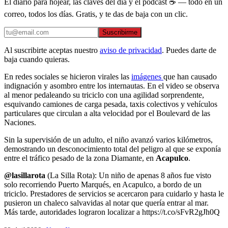
El diario para hojear, las claves del día y el podcast ☕ — todo en un
correo, todos los días. Gratis, y te das de baja con un clic.
Suscribirme
Al suscribirte aceptas nuestro
aviso de privacidad
. Puedes darte de
baja cuando quieras.
En redes sociales se hicieron virales las
imágenes
que han causado
indignación y asombro entre los internautas. En el video se observa
al menor pedaleando su triciclo con una agilidad sorprendente,
esquivando camiones de carga pesada, taxis colectivos y vehículos
particulares que circulan a alta velocidad por el Boulevard de las
Naciones.
Sin la supervisión de un adulto, el niño avanzó varios kilómetros,
demostrando un desconocimiento total del peligro al que se exponía
entre el tráfico pesado de la zona Diamante, en
Acapulco
.
@lasillarota
(La Silla Rota): Un niño de apenas 8 años fue visto
solo recorriendo Puerto Marqués, en Acapulco, a bordo de un
triciclo. Prestadores de servicios se acercaron para cuidarlo y hasta le
pusieron un chaleco salvavidas al notar que quería entrar al mar.
Más tarde, autoridades lograron localizar a https://t.co/sFvR2gJh0Q