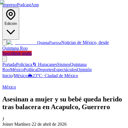
Impreso
Podcast
App
Edición
Noticias de México, desde
Quinta
Fuerza
Quintana Roo
Suscríbete gratis
Portada
Policiaca
🌀 Huracanes
Sismos
Quintana
Roo
México
Política
Deportes
Espectáculos
Opinión
Inicio
/
México
🌦️
23
°C
·
Ciudad de México
México
Asesinan a mujer y su bebé queda herido
tras balacera en Acapulco, Guerrero
J
Joiner Martínez
·
22 de abril de 2026