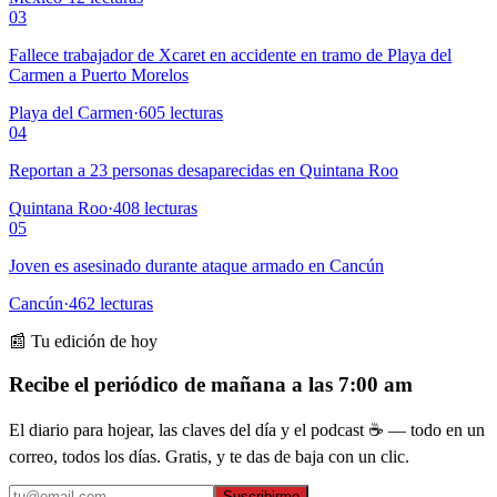
03
Fallece trabajador de Xcaret en accidente en tramo de Playa del
Carmen a Puerto Morelos
Playa del Carmen
·
605
lecturas
04
Reportan a 23 personas desaparecidas en Quintana Roo
Quintana Roo
·
408
lecturas
05
Joven es asesinado durante ataque armado en Cancún
Cancún
·
462
lecturas
📰 Tu edición de hoy
Recibe el periódico de mañana a las 7:00 am
El diario para hojear, las claves del día y el podcast ☕ — todo en un
correo, todos los días. Gratis, y te das de baja con un clic.
Suscribirme