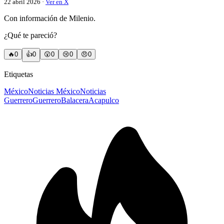
22 abril 2026 ·
Ver en X
Con información de Milenio.
¿Qué te pareció?
🔥
0
👍
0
😲
0
😢
0
😠
0
Etiquetas
México
Noticias México
Noticias
Guerrero
Guerrero
Balacera
Acapulco